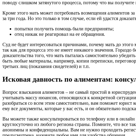
поводу слишком затянутого процесса, потому что вы получите в
Кроме этого мать может потребовать возмещения алиментов за
за три года. Но это только в том случае, если ей удастся доказат
попытки получить помощь были предприняты;
отец никак не реагировал на ее обращения.
Суд не будет интересоваться причинами, почему мать до этого 
так как для процесса это не имеет никакого значения. Гораздо 
доказательства того, что мать пыталась самостоятельно убедит
быть любые материалы, например, копии переписки, перегово
третьих лиц (показания свидетелей) и т.п.
Исковая давность по алиментам: консу
Вопрос взыскания алиментов – не самый простой в юриспруден
учитывать массу нюансов, относящихся к конкретной ситуации.
разобраться со всем этим самостоятельно, вам поможет юрист 
ему все документы, которые у вас есть, и он обязательно подс
Вы можете также консультироваться по телефону или в онлайн 
круглосуточно из любого региона страны. Помните, что все та
анонимны и конфиденциальны. Вам не нужно проходить регист
предусмотрена, назовите любое имя для удобства общения.