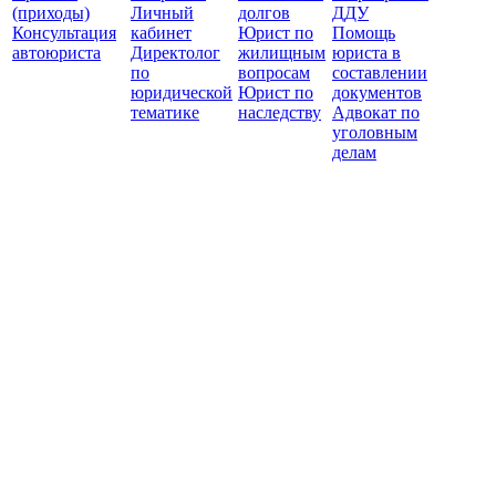
(приходы)
Личный
долгов
ДДУ
Консультация
кабинет
Юрист по
Помощь
автоюриста
Директолог
жилищным
юриста в
по
вопросам
составлении
юридической
Юрист по
документов
тематике
наследству
Адвокат по
уголовным
делам