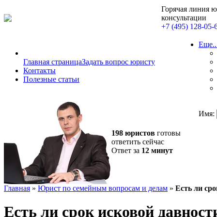
Горячая линия 
консультации
+7 (495) 128-05-
Еще..
Главная страница
Задать вопрос юристу
Контакты
Полезные статьи
Имя:
198 юристов
готовы
ответить сейчас
Ответ за
12 минут
Главная
»
Юрист по семейным вопросам и делам
»
Есть ли ср
Есть ли срок исковой давност