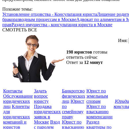
Похожие темы:
Установление отцовства - Консультация юриста
Лишение родите
бракоразводным процессам в Москве
Адвокат по алиментам в 
прав
Раздел имущества - консультация юриста в Москве
СМОТРЕТЬ ВСЕ
Имя:
198 юристов
готовы
ответить сейчас
Ответ за
12 минут
Контакты
Задать
Банкротсво
Юрист по
Обслуживание
вопрос
физических
земельным
юридических
юристу
лиц
Юрист
спорам
Юриди
лиц
Клиенты
Продажа
по
Юрист по
консул
для
юридических
семейному
взысканию
Все
юридических
заявок в
праву
компенсации
защ
компаний и
Москве
Вход
Юрист по
Раздел
юристов
с паролем
взысканию
квартиры по