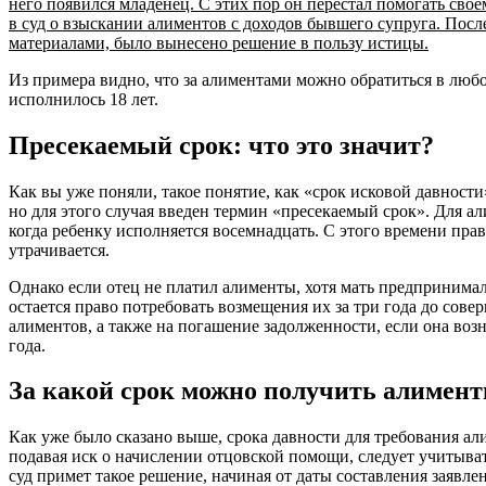
него появился младенец. С этих пор он перестал помогать свое
в суд о взыскании алиментов с доходов бывшего супруга. Посл
материалами, было вынесено решение в пользу истицы.
Из примера видно, что за алиментами можно обратиться в любо
исполнилось 18 лет.
Пресекаемый срок: что это значит?
Как вы уже поняли, такое понятие, как «срок исковой давности
но для этого случая введен термин «пресекаемый срок». Для ал
когда ребенку исполняется восемнадцать. С этого времени пра
утрачивается.
Однако если отец не платил алименты, хотя мать предпринимал
остается право потребовать возмещения их за три года до сове
алиментов, а также на погашение задолженности, если она воз
года.
За какой срок можно получить алимен
Как уже было сказано выше, срока давности для требования ал
подавая иск о начислении отцовской помощи, следует учитывать
суд примет такое решение, начиная от даты составления заявле