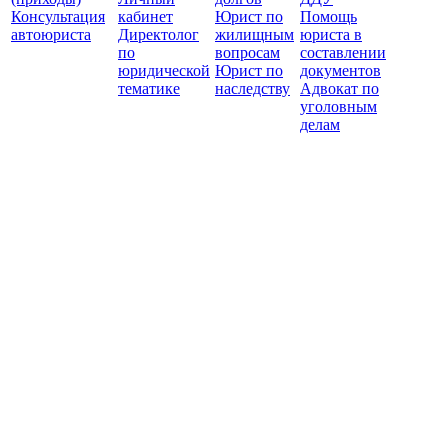
Консультация
кабинет
Юрист по
Помощь
автоюриста
Директолог
жилищным
юриста в
по
вопросам
составлении
юридической
Юрист по
документов
тематике
наследству
Адвокат по
уголовным
делам