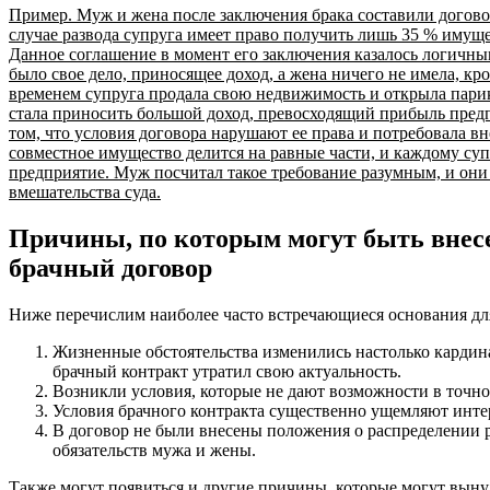
Пример. Муж и жена после заключения брака составили договор
случае развода супруга имеет право получить лишь 35 % имущес
Данное соглашение в момент его заключения казалось логичным
было свое дело, приносящее доход, а жена ничего не имела, к
временем супруга продала свою недвижимость и открыла пари
стала приносить большой доход, превосходящий прибыль пред
том, что условия договора нарушают ее права и потребовала вн
совместное имущество делится на равные части, и каждому суп
предприятие. Муж посчитал такое требование разумным, и они
вмешательства суда.
Причины, по которым могут быть внес
брачный договор
Ниже перечислим наиболее часто встречающиеся основания для
Жизненные обстоятельства изменились настолько кардин
брачный контракт утратил свою актуальность.
Возникли условия, которые не дают возможности в точно
Условия брачного контракта существенно ущемляют интер
В договор не были внесены положения о распределении
обязательств мужа и жены.
Также могут появиться и другие причины, которые могут выну