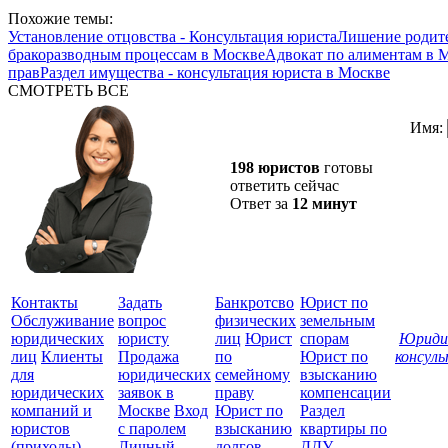
Похожие темы:
Установление отцовства - Консультация юриста
Лишение родите
бракоразводным процессам в Москве
Адвокат по алиментам в 
прав
Раздел имущества - консультация юриста в Москве
СМОТРЕТЬ ВСЕ
Имя:
198 юристов
готовы
ответить сейчас
Ответ за
12 минут
Контакты
Задать
Банкротсво
Юрист по
Обслуживание
вопрос
физических
земельным
юридических
юристу
лиц
Юрист
спорам
Юриди
лиц
Клиенты
Продажа
по
Юрист по
консул
для
юридических
семейному
взысканию
Все
юридических
заявок в
праву
компенсации
защ
компаний и
Москве
Вход
Юрист по
Раздел
юристов
с паролем
взысканию
квартиры по
(приходы)
Личный
долгов
ДДУ