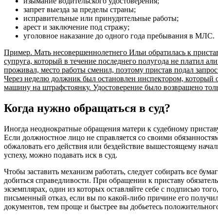
изымание водительского удостоверения;
запрет выезда за пределы страны;
исправительные или принудительные работы;
арест и заключение под стражу;
уголовное наказание до одного года пребывания в МЛС.
Пример. Мать несовершеннолетнего Ильи обратилась к пристав
супруга, который в течение последнего полугода не платил ал
проживал, место работы сменил, поэтому пристав подал запрос
Через неделю должник был остановлен инспектором, который о
машину на штрафстоянку. Удостоверение было возвращено толь
Когда нужно обращаться в суд?
Иногда неоднократные обращения матери к судебному приставу
Если должностное лицо не справляется со своими обязанностя
обжаловать его действия или бездействие вышестоящему начальс
успеху, можно подавать иск в суд.
Чтобы заставить механизм работать, следует собирать все бу
добиться справедливости. При обращении к приставу обязатель
экземплярах, один из которых оставляйте себе с подписью того,
письменный отказ, если вы по какой-либо причине его получили
документов, тем проще и быстрее вы добьетесь положительного