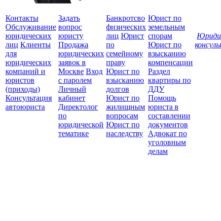
Контакты
Задать
Банкротсво
Юрист по
Обслуживание
вопрос
физических
земельным
юридических
юристу
лиц
Юрист
спорам
Юриди
лиц
Клиенты
Продажа
по
Юрист по
консул
для
юридических
семейному
взысканию
Все
юридических
заявок в
праву
компенсации
защ
компаний и
Москве
Вход
Юрист по
Раздел
юристов
с паролем
взысканию
квартиры по
(приходы)
Личный
долгов
ДДУ
Консультация
кабинет
Юрист по
Помощь
автоюриста
Директолог
жилищным
юриста в
по
вопросам
составлении
юридической
Юрист по
документов
тематике
наследству
Адвокат по
уголовным
делам