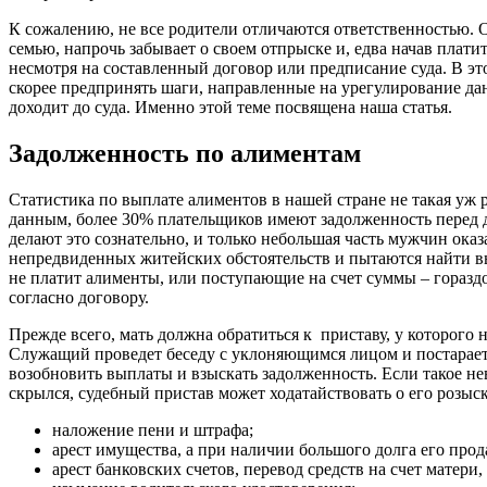
К сожалению, не все родители отличаются ответственностью. О
семью, напрочь забывает о своем отпрыске и, едва начав плати
несмотря на составленный договор или предписание суда. В эт
скорее предпринять шаги, направленные на урегулирование да
доходит до суда. Именно этой теме посвящена наша статья.
Задолженность по алиментам
Статистика по выплате алиментов в нашей стране не такая уж 
данным, более 30% плательщиков имеют задолженность перед д
делают это сознательно, и только небольшая часть мужчин оказ
непредвиденных житейских обстоятельств и пытаются найти в
не платит алименты, или поступающие на счет суммы – горазд
согласно договору.
Прежде всего, мать должна обратиться к приставу, у которого 
Служащий проведет беседу с уклоняющимся лицом и постарается
возобновить выплаты и взыскать задолженность. Если такое 
скрылся, судебный пристав может ходатайствовать о его розыс
наложение пени и штрафа;
арест имущества, а при наличии большого долга его прод
арест банковских счетов, перевод средств на счет матери,