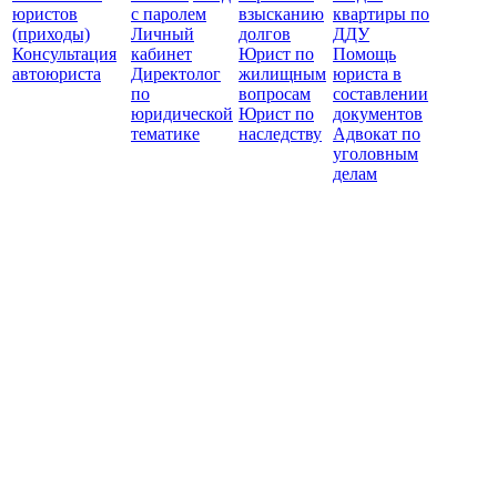
юристов
с паролем
взысканию
квартиры по
(приходы)
Личный
долгов
ДДУ
Консультация
кабинет
Юрист по
Помощь
автоюриста
Директолог
жилищным
юриста в
по
вопросам
составлении
юридической
Юрист по
документов
тематике
наследству
Адвокат по
уголовным
делам