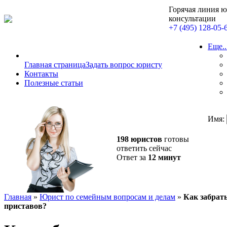
Горячая линия 
консультации
+7 (495) 128-05-
Еще..
Главная страница
Задать вопрос юристу
Контакты
Полезные статьи
Имя:
198 юристов
готовы
ответить сейчас
Ответ за
12 минут
Главная
»
Юрист по семейным вопросам и делам
»
Как забрат
приставов?