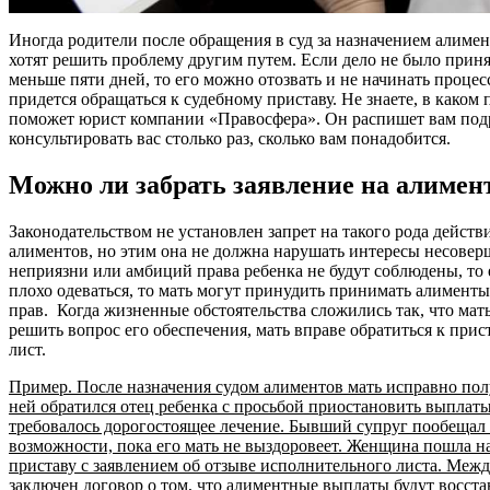
Иногда родители после обращения в суд за назначением алим
хотят решить проблему другим путем. Если дело не было приня
меньше пяти дней, то его можно отозвать и не начинать процес
придется обращаться к судебному приставу. Не знаете, в каком
поможет юрист компании «Правосфера». Он распишет вам подр
консультировать вас столько раз, сколько вам понадобится.
Можно ли забрать заявление на алимен
Законодательством не установлен запрет на такого рода действ
алиментов, но этим она не должна нарушать интересы несовер
неприязни или амбиций права ребенка не будут соблюдены, то е
плохо одеваться, то мать могут принудить принимать алимент
прав. Когда жизненные обстоятельства сложились так, что мат
решить вопрос его обеспечения, мать вправе обратиться к прис
лист.
Пример. После назначения судом алиментов мать исправно получ
ней обратился отец ребенка с просьбой приостановить выплаты, 
требовалось дорогостоящее лечение. Бывший супруг пообещал 
возможности, пока его мать не выздоровеет. Женщина пошла на
приставу с заявлением об отзыве исполнительного листа. Ме
заключен договор о том, что алиментные выплаты будут восст