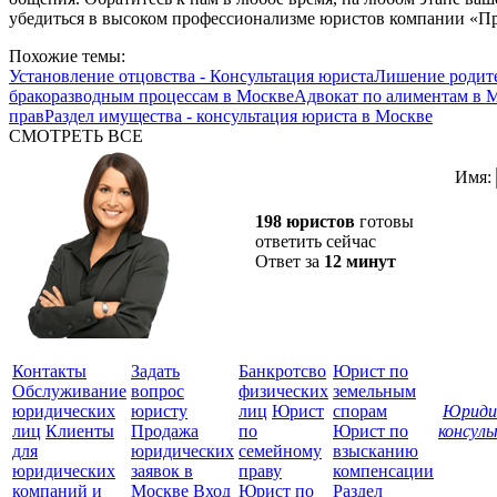
убедиться в высоком профессионализме юристов компании «П
Похожие темы:
Установление отцовства - Консультация юриста
Лишение родите
бракоразводным процессам в Москве
Адвокат по алиментам в 
прав
Раздел имущества - консультация юриста в Москве
СМОТРЕТЬ ВСЕ
Имя:
198 юристов
готовы
ответить сейчас
Ответ за
12 минут
Контакты
Задать
Банкротсво
Юрист по
Обслуживание
вопрос
физических
земельным
юридических
юристу
лиц
Юрист
спорам
Юриди
лиц
Клиенты
Продажа
по
Юрист по
консул
для
юридических
семейному
взысканию
Все
юридических
заявок в
праву
компенсации
защ
компаний и
Москве
Вход
Юрист по
Раздел