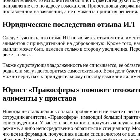
положительное, то исполнительный лист отдается на руки пол
направление его по адресу взыскателя. Приостановка удержани
поставленной на заявлении, а не с момента принятия решения.
Юридические последствия отзыва ИЛ
Следует уяснить, что отзыв ИЛ не является отказом от алимен
алиментов с принудительной на добровольную. Кроме того, над
выплат может быть изменен только в сторону увеличения. Пе
реже – нельзя.
Также существующая задолженность не списывается, ее обязате
родители могут договориться самостоятельно. Если долг будет
можно вернуться к принудительному способу взыскания алиме
Юрист «Правосферы» поможет отозвать
алименты у пристава
Никогда не сталкивались с такой проблемой и не знаете с чего
сотрудник агентства «Правосфера», имеющий большой практич
юриспруденции. У вас есть возможность получить консультаци
режиме, а либо непосредственно обратиться к специалисту. Мо
что вся информация, полученная нашим специалистом от вас, 
общения. Обратитесь к нам в любое время, на любом этапе ваш