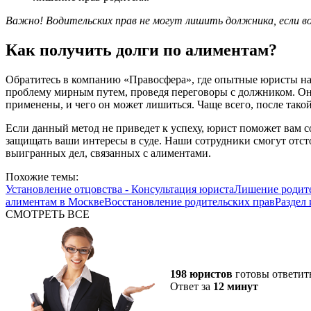
Важно! Водительских прав не могут лишить должника, если во
Как получить долги по алиментам?
Обратитесь в компанию «Правосфера», где опытные юристы на
проблему мирным путем, проведя переговоры с должником. Он 
применены, и чего он может лишиться. Чаще всего, после так
Если данный метод не приведет к успеху, юрист поможет вам со
защищать ваши интересы в суде. Наши сотрудники смогут отсто
выигранных дел, связанных с алиментами.
Похожие темы:
Установление отцовства - Консультация юриста
Лишение родите
алиментам в Москве
Восстановление родительских прав
Раздел
СМОТРЕТЬ ВСЕ
198 юристов
готовы ответит
Ответ за
12 минут