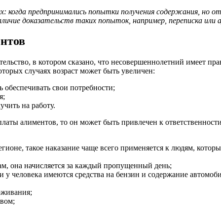
х: когда предпринимались попытки получения содержания, но о
аличие доказательств таких попыток, например, переписка или а
ентов
тельство, в котором сказано, что несовершеннолетний имеет пр
оторых случаях возраст может быть увеличен:
ь обеспечивать свои потребности;
я;
учить на работу.
латы алиментов, то он может быть привлечен к ответственности
егионе, такое наказание чаще всего применяется к людям, котор
ам, она начисляется за каждый пропущенный день;
и у человека имеются средства на бензин и содержание автомоби
оживания;
вом;