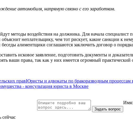
ждение автомобиля, напрямую связно с его заработком.
йдут методы воздействия на должника. Для начала специалист 
объяснит неплательщику, чем тот рискует, какие санкции к нем
ой беседы алиментщики соглашаются заключить договор о порядк
ставить исковое заявление, подготовить документы и доказатель
ять ваши права, так как у них имеется огромный практический 
льских прав
Юристы и адвокаты по бракоразводным процессам 
 имущества - консультация юриста в Москве
Имя
ь сейчас