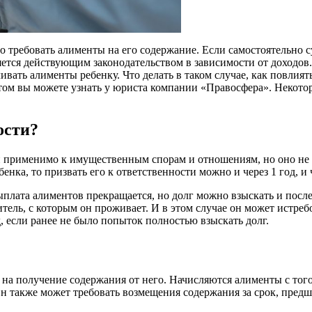
во требовать алименты на его содержание. Если самостоятельно 
яется действующим законодательством в зависимости от доходов
вать алименты ребенку. Что делать в таком случае, как повлият
этом вы можете узнать у юриста компании «Правосфера». Некот
ости?
и применимо к имущественным спорам и отношениям, но оно не 
енка, то призвать его к ответственности можно и через 1 год, и ч
выплата алиментов прекращается, но долг можно взыскать и посл
дитель, с которым он проживает. И в этом случае он может истре
 если ранее не было попыток полностью взыскать долг.
 на получение содержания от него. Начисляются алименты с того
Он также может требовать возмещения содержания за срок, пред