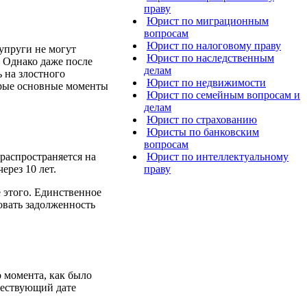
праву
Юрист по миграционным
вопросам
Юрист по налоговому праву
супруги не могут
Юрист по наследственным
. Однако даже после
делам
ь на злостного
Юрист по недвижимости
орые основные моменты
Юрист по семейным вопросам и
делам
Юрист по страхованию
Юристы по банковским
вопросам
распространяется на
Юрист по интеллектуальному
ерез 10 лет.
праву
е этого. Единственное
бовать задолженность
 момента, как было
шествующий дате