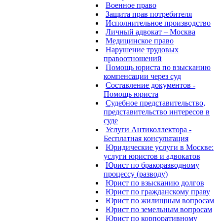
Военное право
Защита прав потребителя
Исполнительное производство
Личный адвокат – Москва
Медицинское право
Нарушение трудовых
правоотношений
Помощь юриста по взысканию
компенсации через суд
Составление документов -
Помощь юриста
Судебное представительство,
представительство интересов в
суде
Услуги Антиколлектора -
Бесплатная консультация
Юридические услуги в Москве:
услуги юристов и адвокатов
Юрист по бракоразводному
процессу (разводу)
Юрист по взысканию долгов
Юрист по гражданскому праву
Юрист по жилищным вопросам
Юрист по земельным вопросам
Юрист по корпоративному