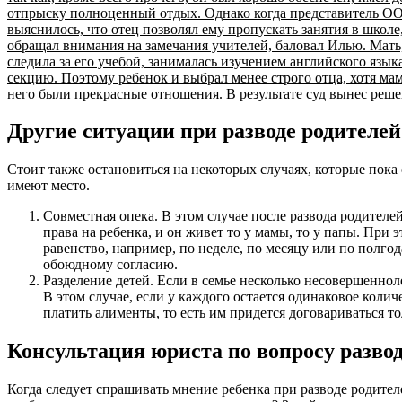
отпрыску полноценный отдых. Однако когда представитель ООП
выяснилось, что отец позволял ему пропускать занятия в школе
обращал внимания на замечания учителей, баловал Илью. Мать,
следила за его учебой, занималась изучением английского язы
секцию. Поэтому ребенок и выбрал менее строго отца, хотя мам
него были прекрасные отношения. В результате суд вынес реше
Другие ситуации при разводе родителей
Стоит также остановиться на некоторых случаях, которые пока
имеют место.
Совместная опека. В этом случае после развода родителе
права на ребенка, и он живет то у мамы, то у папы. При 
равенство, например, по неделе, по месяцу или по полгод
обоюдному согласию.
Разделение детей. Если в семье несколько несовершенноле
В этом случае, если у каждого остается одинаковое количе
платить алименты, то есть им придется договариваться то
Консультация юриста по вопросу развод
Когда следует спрашивать мнение ребенка при разводе родител