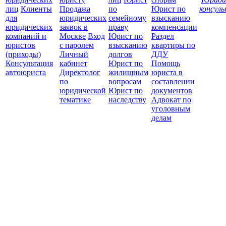
лиц
Клиенты
Продажа
по
Юрист по
консул
для
юридических
семейному
взысканию
Все
юридических
заявок в
праву
компенсации
защ
компаний и
Москве
Вход
Юрист по
Раздел
юристов
с паролем
взысканию
квартиры по
(приходы)
Личный
долгов
ДДУ
Консультация
кабинет
Юрист по
Помощь
автоюриста
Директолог
жилищным
юриста в
по
вопросам
составлении
юридической
Юрист по
документов
тематике
наследству
Адвокат по
уголовным
делам