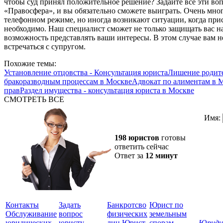
чтобы суд принял положительное решение? Задайте все эти в
«Правосфера», и вы обязательно сможете выиграть. Очень мно
телефонном режиме, но иногда возникают ситуации, когда при
необходимо. Наш специалист сможет не только защищать вас на
возможность представлять ваши интересы. В этом случае вам н
встречаться с супругом.
Похожие темы:
Установление отцовства - Консультация юриста
Лишение родите
бракоразводным процессам в Москве
Адвокат по алиментам в 
прав
Раздел имущества - консультация юриста в Москве
СМОТРЕТЬ ВСЕ
Имя:
198 юристов
готовы
ответить сейчас
Ответ за
12 минут
Контакты
Задать
Банкротсво
Юрист по
Обслуживание
вопрос
физических
земельным
юридических
юристу
лиц
Юрист
спорам
Юриди