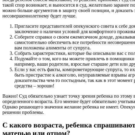
такой спор возникает, и выносится в суд, желательно заранее п
можно больше аргументов в защиту своей позиции, и доказать 
несовершеннолетнему будет лучше.
Пригласите представителей опекунского совета к себе до
заключение о наличии условий для комфортного прожива
Соберите справки о своем ежемесячном доходе, доказыв
самостоятельно обеспечить все потребности несовершенно
вам положены алименты от супруга.
Собрать характеристики, которые бы описывали вас с п
Подумайте о том, кого вы можете привлечь в помощники 
например, ваши родители, взрослые старшие дети или друг
Если у вас есть факты, компрометирующие супруга, то их
быть пристрастие к алкоголю, неуправляемые взрывы агре
доказательства чем-то постыдным, так как в этот момент р
средства – хороши!
Важно! Суд обязательно узнает точку зрения ребенка по этому 
определенного возраста. Его мнение будет обязательно учитыв
Однако решающего значения желание ребенка не имеет. Опекун
решении проблемы.
С какого возраста, ребенка спрашивают
матерью или отцом?