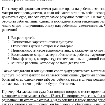
По закону оба родителя имеют равные права на ребенка, это знач
матери нет преимуществ, и если оба хотят оставить себе несов
доказать в суде, что это будет самое разумное решение. Не так
отсудить себе малыша, однако в последнее время тенденция ре
число отцов, получивших опеку над ребенком, увеличивается.
решения?
Возраст детей.
Личностные характеристики супругов.
Отношения детей с отцом и с матерью.
Привязанность несовершеннолетних к каждому из супруг
Возможности отца и матери обеспечить ребенку гармонич
Иные факторы, которые суд сочтет важными в данной си
Мнение ребенка, которому больше десяти лет.
Также заседатели и опекунский совет будут учитывать матери
супруга, но этот фактор не является решающим. Другими словам
богатый отец однозначно заберет ребенка, ведь в случае решени
алименты, а значит, ребенок будет обеспечен.
Пример. На заседании суда был поднят вопрос о месте прожив
которому в этот момент было 12 лет. На вопрос суда, с кем бы о
однозначный ответ – с отцом. Суд склонялся к тому, чтобы дей
так как, кроме всего прочего, он был хорошо обеспечен, имел 