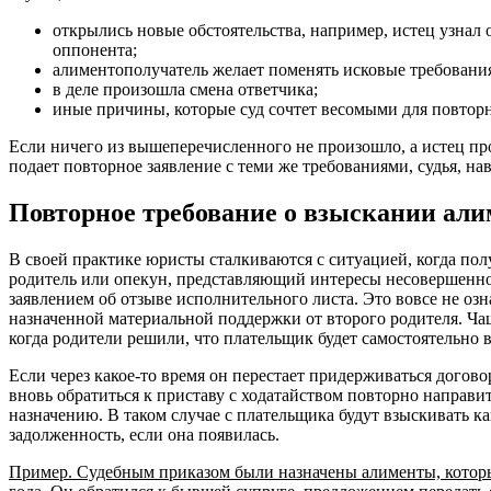
открылись новые обстоятельства, например, истец узнал
оппонента;
алиментополучатель желает поменять исковые требовани
в деле произошла смена ответчика;
иные причины, которые суд сочтет весомыми для повторн
Если ничего из вышеперечисленного не произошло, а истец про
подает повторное заявление с теми же требованиями, судья, нав
Повторное требование о взыскании али
В своей практике юристы сталкиваются с ситуацией, когда пол
родитель или опекун, представляющий интересы несовершеннол
заявлением об отзыве исполнительного листа. Это вовсе не озна
назначенной материальной поддержки от второго родителя. Чаще
когда родители решили, что плательщик будет самостоятельно
Если через какое-то время он перестает придерживаться догово
вновь обратиться к приставу с ходатайством повторно направи
назначению. В таком случае с плательщика будут взыскивать к
задолженность, если она появилась.
Пример. Судебным приказом были назначены алименты, которы