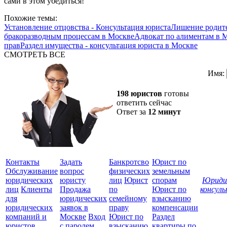
сами в этом убедиться!
Похожие темы:
Установление отцовства - Консультация юриста
Лишение родите
бракоразводным процессам в Москве
Адвокат по алиментам в 
прав
Раздел имущества - консультация юриста в Москве
СМОТРЕТЬ ВСЕ
Имя:
198 юристов
готовы
ответить сейчас
Ответ за
12 минут
Контакты
Задать
Банкротсво
Юрист по
Обслуживание
вопрос
физических
земельным
юридических
юристу
лиц
Юрист
спорам
Юриди
лиц
Клиенты
Продажа
по
Юрист по
консул
для
юридических
семейному
взысканию
Все
юридических
заявок в
праву
компенсации
защ
компаний и
Москве
Вход
Юрист по
Раздел
юристов
с паролем
взысканию
квартиры по