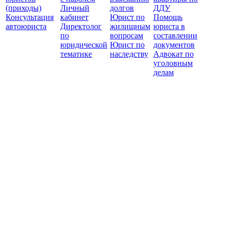
(приходы)
Личный
долгов
ДДУ
Консультация
кабинет
Юрист по
Помощь
автоюриста
Директолог
жилищным
юриста в
по
вопросам
составлении
юридической
Юрист по
документов
тематике
наследству
Адвокат по
уголовным
делам