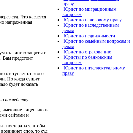
праву
Юрист по миграционным
вопросам
ерез суд. Что касается
Юрист по налоговому праву
чно напряженная
Юрист по наследственным
делам
Юрист по недвижимости
Юрист по семейным вопросам и
делам
Юрист по страхованию
одумать линию защиты и
Юристы по банковским
. Вам предстоит
вопросам
Юрист по интеллектуальному
праву
но отступает от этого
ли. Но когда супруг
адо будет доказать
по наследству.
ии, имеющие лицензию на
кими сайтами и
ит постараться, чтобы
возникнет спор, то суд