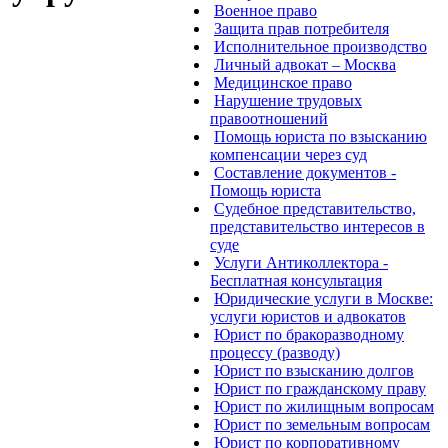
Военное право
Защита прав потребителя
Исполнительное производство
Личный адвокат – Москва
Медицинское право
Нарушение трудовых
правоотношений
Помощь юриста по взысканию
компенсации через суд
Составление документов -
Помощь юриста
Судебное представительство,
представительство интересов в
суде
Услуги Антиколлектора -
Бесплатная консультация
Юридические услуги в Москве:
услуги юристов и адвокатов
Юрист по бракоразводному
процессу (разводу)
Юрист по взысканию долгов
Юрист по гражданскому праву
Юрист по жилищным вопросам
Юрист по земельным вопросам
Юрист по корпоративному