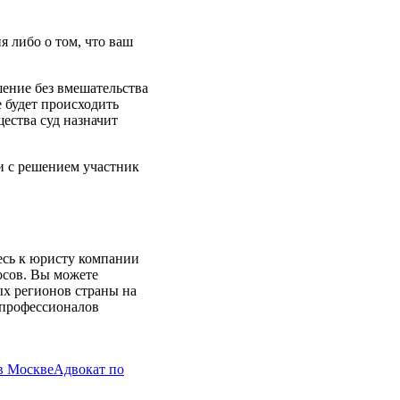
я либо о том, что ваш
шение без вмешательства
е будет происходить
ества суд назначит
и с решением участник
есь к юристу компании
осов. Вы можете
ых регионов страны на
 профессионалов
в Москве
Адвокат по