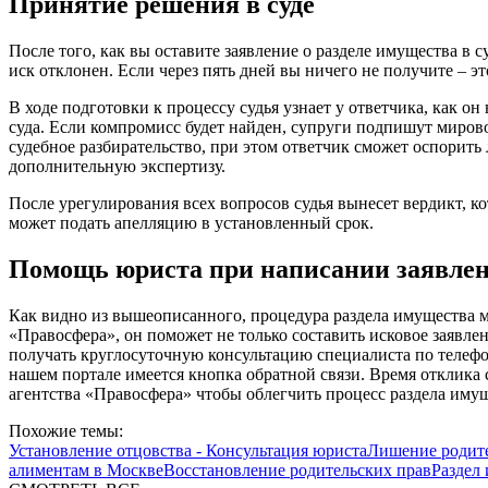
Принятие решения в суде
После того, как вы оставите заявление о разделе имущества в с
иск отклонен. Если через пять дней вы ничего не получите – эт
В ходе подготовки к процессу судья узнает у ответчика, как о
суда. Если компромисс будет найден, супруги подпишут мирово
судебное разбирательство, при этом ответчик сможет оспорить
дополнительную экспертизу.
После урегулирования всех вопросов судья вынесет вердикт, 
может подать апелляцию в установленный срок.
Помощь юриста при написании заявлен
Как видно из вышеописанного, процедура раздела имущества м
«Правосфера», он поможет не только составить исковое заявле
получать круглосуточную консультацию специалиста по телефон
нашем портале имеется кнопка обратной связи. Время отклика
агентства «Правосфера» чтобы облегчить процесс раздела имущ
Похожие темы:
Установление отцовства - Консультация юриста
Лишение родите
алиментам в Москве
Восстановление родительских прав
Раздел