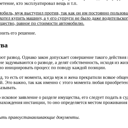
етение, кто эксплуатировал вещь и т.п.
обиль, муж выступил против, так как он им постоянно пользовал
ахотел купить машину, а у его супруги не было даже водительско
мущество, равное по стоимости автомобилю.
лнить его решение.
тва
ают развод. Однако закон допускает совершение такого действия
же не задумываются о разводе, а делят собственность, исходя из ж
жно инициировать процесс по поводу каждой позиции.
, то есть от момента, когда муж и жена прекратили всякое обще
 Это важно, так как именно с этого момента любая приобретенн
азывать.
 исковое заявление о разделе имущества, его следует подать в суд
 нахождения инстанции, то оно определяется местом проживания
ыть правоустанавливающие документы.