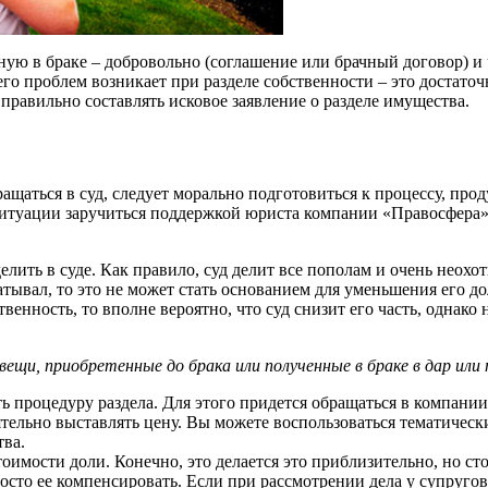
ую в браке – добровольно (соглашение или брачный договор) и ч
его проблем возникает при разделе собственности – это достато
правильно составлять исковое заявление о разделе имущества.
ращаться в суд, следует морально подготовиться к процессу, пр
 ситуации заручиться поддержкой юриста компании «Правосфера»
ить в суде. Как правило, суд делит все пополам и очень неохот
тывал, то это не может стать основанием для уменьшения его до
енность, то вполне вероятно, что суд снизит его часть, однако н
щи, приобретенные до брака или полученные в браке в дар или 
ь процедуру раздела. Для этого придется обращаться в компан
ятельно выставлять цену. Вы можете воспользоваться тематичес
ва.
оимости доли. Конечно, это делается это приблизительно, но сто
осто ее компенсировать. Если при рассмотрении дела у супругов 