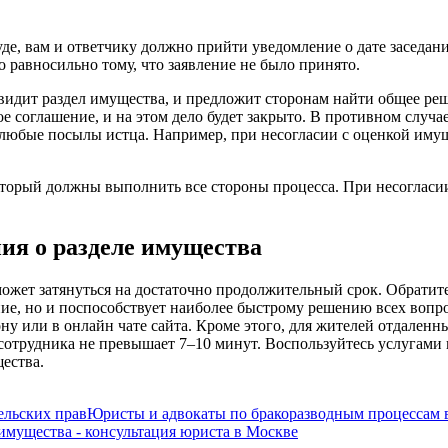
уде, вам и ответчику должно прийти уведомление о дате заседани
о равносильно тому, что заявление не было принято.
н видит раздел имущества, и предложит сторонам найти общее ре
е соглашение, и на этом дело будет закрыто. В противном случа
 любые посылы истца. Например, при несогласии с оценкой имущ
который должны выполнить все стороны процесса. При несогласи
ия о разделе имущества
ожет затянуться на достаточно продолжительный срок. Обратит
ние, но и поспособствует наиболее быстрому решению всех вопр
у или в онлайн чате сайта. Кроме этого, для жителей отдаленн
 сотрудника не превышает 7–10 минут. Воспользуйтесь услугами
ества.
льских прав
Юристы и адвокаты по бракоразводным процессам 
 имущества - консультация юриста в Москве