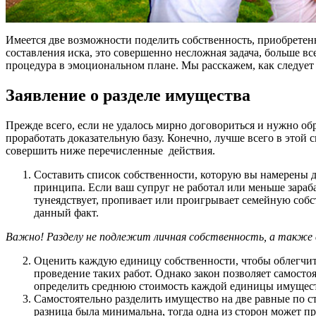
Имеется две возможности поделить собственность, приобретенн
составления иска, это совершенно несложная задача, больше вс
процедура в эмоциональном плане. Мы расскажем, как следует 
Заявление о разделе имущества
Прежде всего, если не удалось мирно договориться и нужно об
проработать доказательную базу. Конечно, лучше всего в этой
совершить ниже перечисленные действия.
Составить список собственности, которую вы намерены дел
принципа. Если ваш супруг не работал или меньше зараба
тунеядствует, пропивает или проигрывает семейную собств
данный факт.
Важно! Разделу не подлежит личная собственность, а также ве
Оценить каждую единицу собственности, чтобы облегчит
проведение таких работ. Однако закон позволяет самосто
определить среднюю стоимость каждой единицы имущест
Самостоятельно разделить имущество на две равные по ст
разница была минимальна, тогда одна из сторон может пр