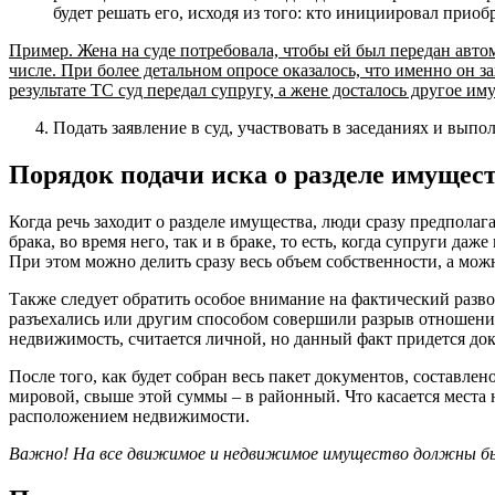
будет решать его, исходя из того: кто инициировал приобр
Пример. Жена на суде потребовала, чтобы ей был передан автом
числе. При более детальном опросе оказалось, что именно он з
результате ТС суд передал супругу, а жене досталось другое и
Подать заявление в суд, участвовать в заседаниях и выпо
Порядок подачи иска о разделе имущес
Когда речь заходит о разделе имущества, люди сразу предполаг
брака, во время него, так и в браке, то есть, когда супруги да
При этом можно делить сразу весь объем собственности, а мо
Также следует обратить особое внимание на фактический развод
разъехались или другим способом совершили разрыв отношений.
недвижимость, считается личной, но данный факт придется док
После того, как будет собран весь пакет документов, составлено
мировой, свыше этой суммы – в районный. Что касается места
расположением недвижимости.
Важно! На все движимое и недвижимое имущество должны б