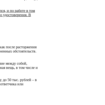
ся, и по работе в том
го удостоверения. В
 как после расторжения
изненных обстоятельств.
ние между собой,
ая вещь, в том числе и
: до 50 тыс. рублей – в
 ответчика или