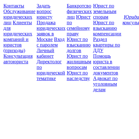
Контакты
Задать
Банкротсво
Юрист по
Обслуживание
вопрос
физических
земельным
юридических
юристу
лиц
Юрист
спорам
Юриди
лиц
Клиенты
Продажа
по
Юрист по
консул
для
юридических
семейному
взысканию
Все
юридических
заявок в
праву
компенсации
защ
компаний и
Москве
Вход
Юрист по
Раздел
юристов
с паролем
взысканию
квартиры по
(приходы)
Личный
долгов
ДДУ
Консультация
кабинет
Юрист по
Помощь
автоюриста
Директолог
жилищным
юриста в
по
вопросам
составлении
юридической
Юрист по
документов
тематике
наследству
Адвокат по
уголовным
делам