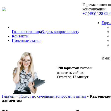
Горячая линия 
консультации
+7 (495) 128-05-
Еще..
Главная страница
Задать вопрос юристу
Контакты
Полезные статьи
Имя:
198 юристов
готовы
ответить сейчас
Ответ за
12 минут
Главная
»
Юрист по семейным вопросам и делам
»
Как определ
алиментам