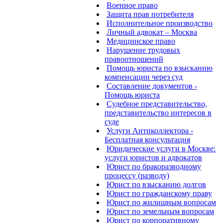
Военное право
Защита прав потребителя
Исполнительное производство
Личный адвокат – Москва
Медицинское право
Нарушение трудовых
правоотношений
Помощь юриста по взысканию
компенсации через суд
Составление документов -
Помощь юриста
Судебное представительство,
представительство интересов в
суде
Услуги Антиколлектора -
Бесплатная консультация
Юридические услуги в Москве:
услуги юристов и адвокатов
Юрист по бракоразводному
процессу (разводу)
Юрист по взысканию долгов
Юрист по гражданскому праву
Юрист по жилищным вопросам
Юрист по земельным вопросам
Юрист по корпоративному