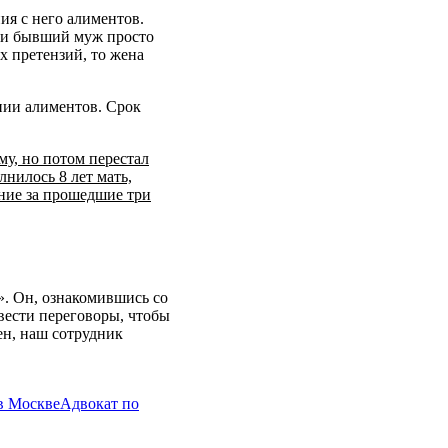
ния с него алиментов.
сли бывший муж просто
х претензий, то жена
ании алиментов. Срок
му, но потом перестал
нилось 8 лет мать,
ание за прошедшие три
». Он, ознакомившись со
вести переговоры, чтобы
ен, наш сотрудник
в Москве
Адвокат по