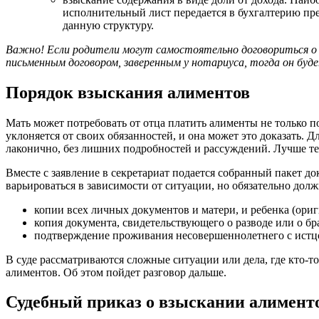
исполнительный лист передается в бухгалтерию пред
данную структуру.
Важно! Если родители могут самостоятельно договориться о 
письменным договором, заверенным у нотариуса, тогда он буд
Порядок взыскания алиментов
Мать может потребовать от отца платить алименты не только по
уклоняется от своих обязанностей, и она может это доказать. Дл
лаконично, без лишних подробностей и рассуждений. Лучше тек
Вместе с заявление в секретариат подается собранный пакет д
варьироваться в зависимости от ситуации, но обязательно дол
копии всех личных документов и матери, и ребенка (ори
копия документа, свидетельствующего о разводе или о бра
подтверждение проживания несовершеннолетнего с истц
В суде рассматриваются сложные ситуации или дела, где кто-т
алиментов. Об этом пойдет разговор дальше.
Судебный приказ о взыскании алимент