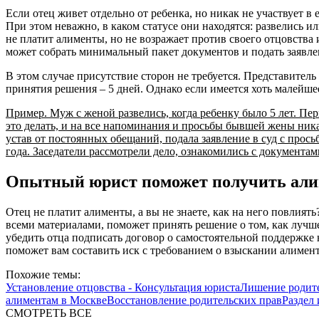
Если отец живет отдельно от ребенка, но никак не участвует в 
При этом неважно, в каком статусе они находятся: развелись 
не платит алименты, но не возражает против своего отцовства
может собрать минимальный пакет документов и подать заявлени
В этом случае присутствие сторон не требуется. Представител
принятия решения – 5 дней. Однако если имеется хоть малейшее
Пример. Муж с женой развелись, когда ребенку было 5 лет. Пе
это делать, и на все напоминания и просьбы бывшей жены ника
устав от постоянных обещаний, подала заявление в суд с прос
года. Заседатели рассмотрели дело, ознакомились с документам
Опытный юрист поможет получить алим
Отец не платит алименты, а вы не знаете, как на него повли
всеми материалами, поможет принять решение о том, как лучш
убедить отца подписать договор о самостоятельной поддержке
поможет вам составить иск с требованием о взыскании алимент
Похожие темы:
Установление отцовства - Консультация юриста
Лишение родите
алиментам в Москве
Восстановление родительских прав
Раздел
СМОТРЕТЬ ВСЕ