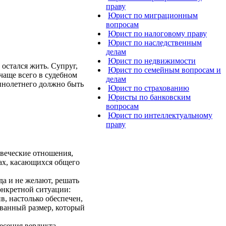
праву
Юрист по миграционным
вопросам
Юрист по налоговому праву
Юрист по наследственным
делам
Юрист по недвижимости
 остался жить. Супруг,
Юрист по семейным вопросам и
чаще всего в судебном
делам
еннолетнего должно быть
Юрист по страхованию
Юристы по банковским
вопросам
Юрист по интеллектуальному
праву
веческие отношения,
мах, касающихся общего
да и не желают, решать
конкретной ситуации:
в, настолько обеспечен,
ованный размер, который
есения вердикта,