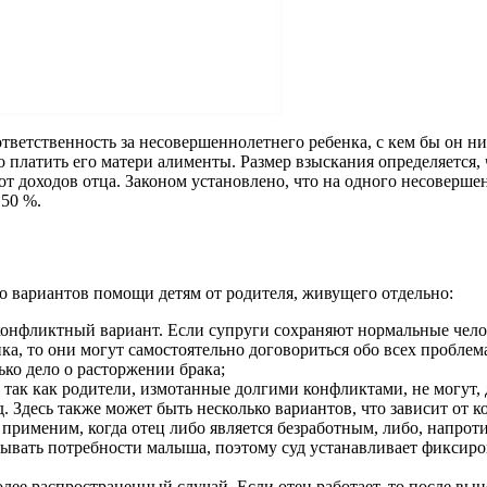
ответственность за несовершеннолетнего ребенка, с кем бы он ни
 платить его матери алименты. Размер взыскания определяется, 
 от доходов отца. Законом установлено, что на одного несоверш
 50 %.
 вариантов помощи детям от родителя, живущего отдельно:
конфликтный вариант. Если супруги сохраняют нормальные чело
нка, то они могут самостоятельно договориться обо всех пробле
ько дело о расторжении брака;
 так как родители, измотанные долгими конфликтами, не могут, 
. Здесь также может быть несколько вариантов, что зависит от 
применим, когда отец либо является безработным, либо, напроти
окрывать потребности малыша, поэтому суд устанавливает фиксир
лее распространенный случай. Если отец работает, то после вын