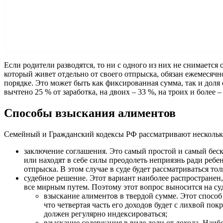
Если родители разводятся, то ни с одного из них не снимается 
который живет отдельно от своего отпрыска, обязан ежемесячно
порядке. Это может быть как фиксированная сумма, так и доля
вычтено 25 % от заработка, на двоих – 33 %, на троих и более –
Способы взыскания алиментов
Семейный и Гражданский кодексы РФ рассматривают несколько
заключение соглашения. Это самый простой и самый бес
или находят в себе силы преодолеть неприязнь ради ребе
отпрыска. В этом случае в суде будет рассматриваться тол
судебное решение. Этот вариант наиболее распространен,
все мирным путем. Поэтому этот вопрос выносится на суд
взыскание алиментов в твердой сумме. Этот способ 
что четвертая часть его доходов будет с лихвой п
должен регулярно индексироваться;
взыскание содержания в виде доли от дохода. Наибо