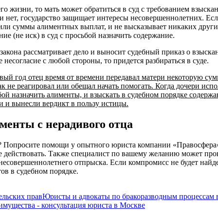
его жизни, то мать может обратиться в суд с требованием взыска
или нет, государство защищает интересы несовершеннолетних. Е
 или суммы алиментных выплат, и не высказывает никаких други
е (не иск) в суд с просьбой назначить содержание.
ь закона рассматривает дело и выносит судебный приказ о взыск
 несогласие с любой стороны, то придется разбираться в суде.
рвый год отец время от времени передавал матери некоторую сум
к не реагировал или обещал начать помогать. Когда дочери испол
ьбой назначить алименты, и взыскать в судебном порядке содерж
и и вынесли вердикт в пользу истицы.
енты с нерадивого отца
ять? Попросите помощи у опытного юриста компании «Правосфера
е действовать. Также специалист по вашему желанию может про
 несовершеннолетнего отпрыска. Если компромисс не будет найд
ов в судебном порядке.
льских прав
Юристы и адвокаты по бракоразводным процессам 
 имущества - консультация юриста в Москве