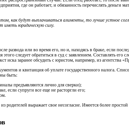
приятия, где он работает, и обязанность перечислять деньги мат
том, как будут выплачиваться алименты, то лучше устное сог
ет иметь юридическую силу.
сле развода или во время его, но и, находясь в браке, если посл
я этого следует обратиться в суд с заявлением. Составлять его с
ст иска заранее обсудить с юристом, например, из агентства «П
окументов и квитанция об уплате государственного налога. Спис
жны быть:
гиналы предъявляются лично для сверки);
ке, если супруги все еще не расторгли его;
ом.
о из родителей выражает свое несогласие. Имеется более простой
ов