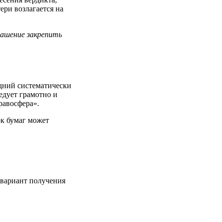
ери возлагается на
лашение закрепить
едний систематически
ледует грамотно и
равосфера».
ок бумаг может
 вариант получения