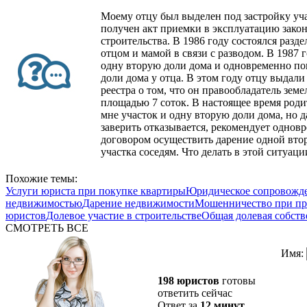
Моему отцу был выделен под застройку уча
получен акт приемки в эксплуатацию зако
строительства. В 1986 году состоялся разд
отцом и мамой в связи с разводом. В 1987 
одну вторую доли дома и одновременно по
доли дома у отца. В этом году отцу выдали
реестра о том, что он правообладатель земе
площадью 7 соток. В настоящее время роди
мне участок и одну вторую доли дома, но 
заверить отказывается, рекомендует однов
договором осуществить дарение одной вто
участка соседям. Что делать в этой ситуаци
Похожие темы:
Услуги юриста при покупке квартиры
Юридическое сопровожде
недвижимостью
Дарение недвижимости
Мошенничество при пр
юристов
Долевое участие в строительстве
Общая долевая собств
СМОТРЕТЬ ВСЕ
Имя:
198 юристов
готовы
ответить сейчас
Ответ за
12 минут