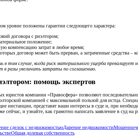
ьном уровне положены гарантии следующего характера:
овий договора с риэлтором;
материальное положение;
ную компенсацию затрат в любое время;
которых договор может быть прерван, а затраченные средства – 
 в том случае, когда риск материального ущерба превалирует н
т в разы увеличить затраты по соглашению.
риэлтором: помощь экспертов
ых юристов компании «Правосфера» позволяют последовательно 
иэлторской компанией с максимальной пользой для истца. Специ
щие инстанции, представят ваши интересы в суде и, при необход
сейчас, и узнайте, как грамотно написать заявление в суд на р
ние сделок с недвижимостью
Дарение недвижимости
Мошенниче
ьстве
Общая долевая собственность