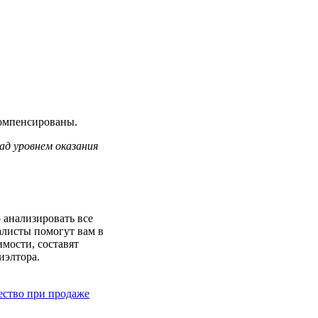
компенсированы.
ад уровнем оказания
анализировать все
алисты помогут вам в
имости, составят
иэлтора.
ство при продаже