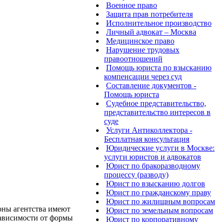
Военное право
Защита прав потребителя
Исполнительное производство
Личный адвокат – Москва
Медицинское право
Нарушение трудовых
правоотношений
Помощь юриста по взысканию
компенсации через суд
Составление документов -
Помощь юриста
Судебное представительство,
представительство интересов в
суде
Услуги Антиколлектора -
Бесплатная консультация
Юридические услуги в Москве:
услуги юристов и адвокатов
Юрист по бракоразводному
процессу (разводу)
Юрист по взысканию долгов
Юрист по гражданскому праву
Юрист по жилищным вопросам
роны агентства имеют
Юрист по земельным вопросам
зависимости от формы
Юрист по корпоративному