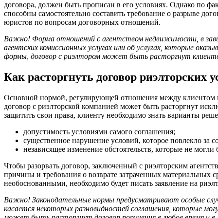
договора, должен быть прописан в его условиях. Однако по ф
способны самостоятельно составить требование о разрыве до
юристов по вопросам договорных отношений.
Важно! Форма отношений с агентством недвижимости, в зави
агентских комиссионных услугах или об услугах, которые оказы
формы, договор с риэлтором может быть расторгнут клиенто
Как расторгнуть договор риэлторских у
Основной нормой, регулирующей отношения между клиентом и 
договор с риэлторской компанией может быть расторгнут исклю
защитить свои права, клиенту необходимо знать варианты реш
допустимость условиями самого соглашения;
существенное нарушение условий, которое повлекло за с
независящее изменение обстоятельств, которые не могли
Чтобы разорвать договор, заключенный с риэлторским агентст
причины и требования о возврате затраченных материальных ср
необоснованными, необходимо будет писать заявление на риэлто
Важно! Законодательные нормы предусматривают особые случа
касается некоторых разновидностей соглашения, которые могу
может быть расторгнут договор поручения в любое время и в 