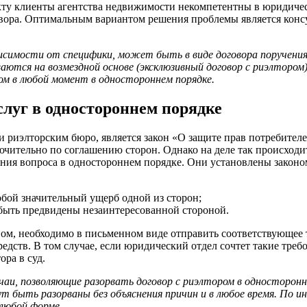
акту клиенты агентства недвижимости некомпетентны в юридичес
говора. Оптимальным вариантом решения проблемы является кон
симости от специфики, может быть в виде договора поручения,
ваются на возмездной основе (эксклюзивный договор с риэлтором
м в любой момент в одностороннем порядке.
слуг в одностороннем порядке
риэлторским бюро, является закон «О защите прав потребител
чительно по соглашению сторон. Однако на деле так происходит
ения вопроса в одностороннем порядке. Они установлены законо
обой значительный ущерб одной из сторон;
 быть предвидены незаинтересованной стороной.
вом, необходимо в письменном виде отправить соответствующее 
едств. В том случае, если юридический отдел сочтет такие треб
ра в суд.
и, позволяющие разорвать договор с риэлтором в односторонн
т быть разорваны без объяснения причин и в любое время. По и
любой форме.