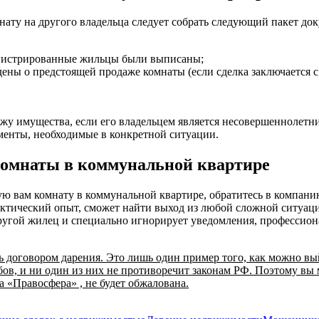
нату на другого владельца следует собрать следующий пакет до
регистрированные жильцы были выписаны;
ены о предстоящей продаже комнаты (если сделка заключается 
у имущества, если его владельцем является несовершеннолетний
менты, необходимые в конкретной ситуации.
комнаты в коммунальной квартире
ую вам комнату в коммунальной квартире, обратитесь в компан
тический опыт, сможет найти выход из любой сложной ситуации
другой жилец и специально игнорирует уведомления, профессион
ь договором дарения. Это лишь один пример того, как можно в
бов, и ни один из них не противоречит законам РФ. Поэтому вы
а «Правосфера» , не будет обжалована.