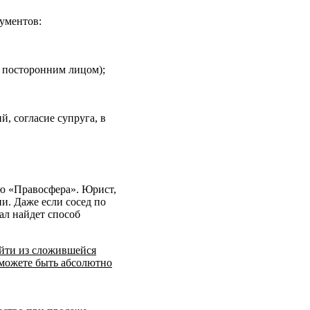
кументов:
с посторонним лицом);
, согласие супруга, в
ию «Правосфера». Юрист,
. Даже если сосед по
ал найдет способ
ыйти из сложившейся
 можете быть абсолютно