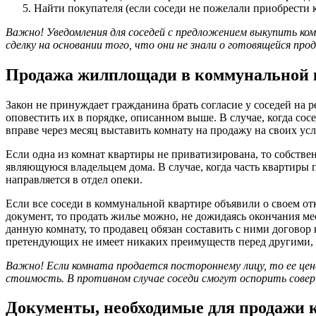
Найти покупателя (если соседи не пожелали приобрести к
Важно! Уведомления для соседей с предложением выкупить к
сделку на основании того, что они не знали о готовящейся пр
Продажа жилплощади в коммунальной к
Закон не принуждает гражданина брать согласие у соседей на 
оповестить их в порядке, описанном выше. В случае, когда со
вправе через месяц выставить комнату на продажу на своих усл
Если одна из комнат квартиры не приватизирована, то собств
являющуюся владельцем дома. В случае, когда часть квартиры
направляется в отдел опеки.
Если все соседи в коммунальной квартире объявили о своем о
документ, то продать жилье можно, не дожидаясь окончания м
данную комнату, то продавец обязан составить с ними договор
претендующих не имеет никаких преимуществ перед другими, п
Важно! Если комната продается постороннему лицу, то ее ц
стоимость. В противном случае соседи смогут оспорить совер
Документы, необходимые для продажи 