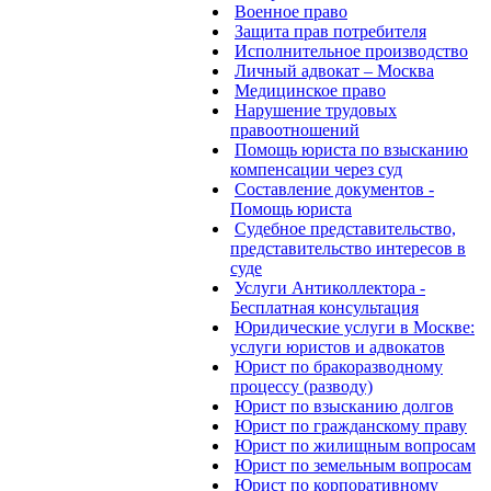
Военное право
Защита прав потребителя
Исполнительное производство
Личный адвокат – Москва
Медицинское право
Нарушение трудовых
правоотношений
Помощь юриста по взысканию
компенсации через суд
Составление документов -
Помощь юриста
Судебное представительство,
представительство интересов в
суде
Услуги Антиколлектора -
Бесплатная консультация
Юридические услуги в Москве:
услуги юристов и адвокатов
Юрист по бракоразводному
процессу (разводу)
Юрист по взысканию долгов
Юрист по гражданскому праву
Юрист по жилищным вопросам
Юрист по земельным вопросам
Юрист по корпоративному