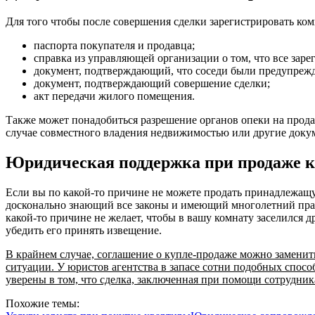
Для того чтобы после совершения сделки зарегистрировать ком
паспорта покупателя и продавца;
справка из управляющей организации о том, что все за
документ, подтверждающий, что соседи были предупрежд
документ, подтверждающий совершение сделки;
акт передачи жилого помещения.
Также может понадобиться разрешение органов опеки на продаж
случае совместного владения недвижимостью или другие доку
Юридическая поддержка при продаже 
Если вы по какой-то причине не можете продать принадлежащ
досконально знающий все законы и имеющий многолетний прак
какой-то причине не желает, чтобы в вашу комнату заселился 
убедить его принять извещение.
В крайнем случае, соглашение о купле-продаже можно заменит
ситуации. У юристов агентства в запасе сотни подобных спосо
уверены в том, что сделка, заключенная при помощи сотрудник
Похожие темы: