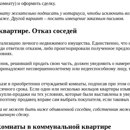
омнату) и оформить сделку.
омнату желательно подписать у нотариуса, чтобы исключить в
одаже. Другой вариант – послать извещение заказным письмом.
вартире. Отказ соседей
реализацию личного недвижимого имущества. Единственно, что н
седи ответили отказом, либо проигнорировали полученное предл
овиях.
енник, решивший продать свою часть, должен уведомить о намер
 принадлежит несовершеннолетнему или недееспособному лицу, 
тказе в приобретении отчуждаемой комнаты, подписав при этом
есячного срока. Если один или несколько жильцов квартиры изъ
 купли-продажи на тех условиях, которые были выставлены в ув
оэтому продавец вправе сам выбрать покупателя, если таковых 
ена не может быть ниже объявленной соседям, собственник мо
шенную сделку.
комнаты в коммунальной квартире