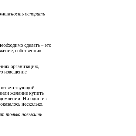
озможность оспорить
еобходимо сделать – это
ожение, собственник
ениях организацию,
то извещение
 соответствующий
явили желание купить
едомлении. Ни один из
оказалось несколько.
жет только повысить