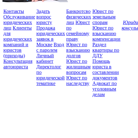
Контакты
Задать
Банкротсво
Юрист по
Обслуживание
вопрос
физических
земельным
юридических
юристу
лиц
Юрист
спорам
Юриди
лиц
Клиенты
Продажа
по
Юрист по
консул
для
юридических
семейному
взысканию
Все
юридических
заявок в
праву
компенсации
защ
компаний и
Москве
Вход
Юрист по
Раздел
юристов
с паролем
взысканию
квартиры по
(приходы)
Личный
долгов
ДДУ
Консультация
кабинет
Юрист по
Помощь
автоюриста
Директолог
жилищным
юриста в
по
вопросам
составлении
юридической
Юрист по
документов
тематике
наследству
Адвокат по
уголовным
делам