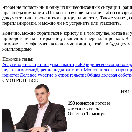
Чтобы не попасть ни в одну из вышеописанных ситуаций, ра
правоведа компании «Правосфера» еще на этапе выбора кварт
документацию, проверить квартиру на чистоту. Также узнает, е
перепланировки, и можно ли их устранить или узаконить.
Конечно, можно обратиться к юристу и в том случае, когда вы
приобретения квартиры с неузаконенной перепланировкой. В э
поможет вам оформить всю документацию, чтобы в будущем у в
жилплощадью.
Похожие темы:
Услуги юриста при покупке квартиры
Юридическое сопровожде
недвижимостью
Дарение недвижимости
Мошенничество при пр
юристов
Долевое участие в строительстве
Общая долевая собств
СМОТРЕТЬ ВСЕ
Имя:
198 юристов
готовы
ответить сейчас
Ответ за
12 минут