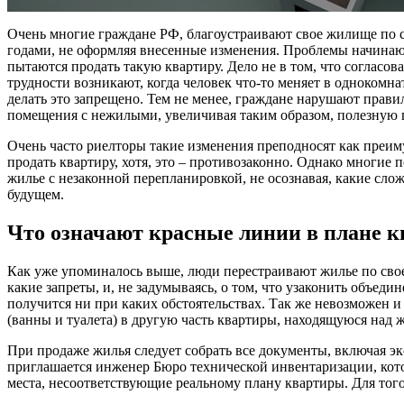
Очень многие граждане РФ, благоустраивают свое жилище по 
годами, не оформляя внесенные изменения. Проблемы начинают
пытаются продать такую квартиру. Дело не в том, что согласов
трудности возникают, когда человек что-то меняет в однокомна
делать это запрещено. Тем не менее, граждане нарушают прав
помещения с нежилыми, увеличивая таким образом, полезную 
Очень часто риелторы такие изменения преподносят как преиму
продать квартиру, хотя, это – противозаконно. Однако многие
жилье с незаконной перепланировкой, не осознавая, какие сло
будущем.
Что означают красные линии в плане 
Как уже упоминалось выше, люди перестраивают жилье по сво
какие запреты, и, не задумываясь, о том, что узаконить объед
получится ни при каких обстоятельствах. Так же невозможен
(ванны и туалета) в другую часть квартиры, находящуюся над
При продаже жилья следует собрать все документы, включая э
приглашается инженер Бюро технической инвентаризации, ко
места, несоответствующие реальному плану квартиры. Для того