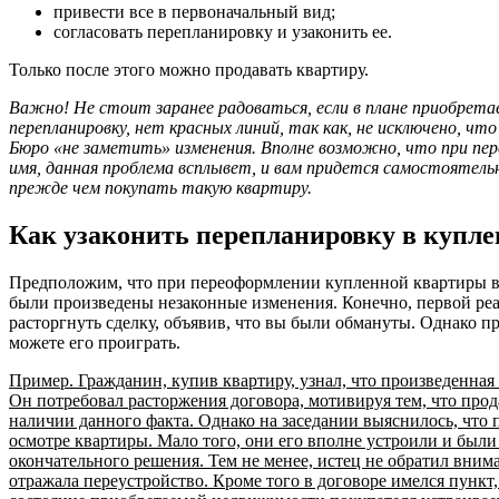
привести все в первоначальный вид;
согласовать перепланировку и узаконить ее.
Только после этого можно продавать квартиру.
Важно! Не стоит заранее радоваться, если в плане приобрета
перепланировку, нет красных линий, так как, не исключено, чт
Бюро «не заметить» изменения. Вполне возможно, что при пе
имя, данная проблема всплывет, и вам придется самостоятель
прежде чем покупать такую квартиру.
Как узаконить перепланировку в купле
Предположим, что при переоформлении купленной квартиры ва
были произведены незаконные изменения. Конечно, первой ре
расторгнуть сделку, объявив, что вы были обмануты. Однако пр
можете его проиграть.
Пример. Гражданин, купив квартиру, узнал, что произведенная
Он потребовал расторжения договора, мотивируя тем, что прод
наличии данного факта. Однако на заседании выяснилось, что 
осмотре квартиры. Мало того, они его вполне устроили и был
окончательного решения. Тем не менее, истец не обратил внима
отражала переустройство. Кроме того в договоре имелся пункт, 