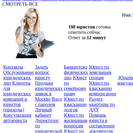
СМОТРЕТЬ ВСЕ
Имя:
198 юристов
готовы
ответить сейчас
Ответ за
12 минут
Контакты
Задать
Банкротсво
Юрист по
Обслуживание
вопрос
физических
земельным
юридических
юристу
лиц
Юрист
спорам
Юриди
лиц
Клиенты
Продажа
по
Юрист по
консул
для
юридических
семейному
взысканию
Все
юридических
заявок в
праву
компенсации
защ
компаний и
Москве
Вход
Юрист по
Раздел
юристов
с паролем
взысканию
квартиры по
(приходы)
Личный
долгов
ДДУ
Консультация
кабинет
Юрист по
Помощь
автоюриста
Директолог
жилищным
юриста в
по
вопросам
составлении
юридической
Юрист по
документов