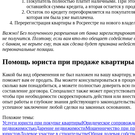
Покупатель полностью платит наличными. При этом
оставшейся суммы кредита, а вторая остается у прод
Остаток по кредиту переоформляется на покупателя
которая им была уже выплачена.
Перерегистрация квартиры в Росреестре на нового владел
Важно! Без полученного разрешения от банка зарегистрироват
не получится. Поэтому, если вам кто-то обещает содействие 
с банком, не верьте ему, так как сделка будет признана недейс
первоначальные позиции.
Помощь юриста при продаже квартиры 
Какой бы вид обременения не был наложен на вашу квартиру,
поможет вам ее продать. Вы можете консультироваться в проце
сколько вам понадобиться, а можете полностью доверить всю п
составление договора. Специалист также может присутствоват
чтобы при необходимости скорректировать действия или внес
опыт работы и глубокие знания действующего законодательств
успешное заключение любой сделки на законных основаниях.
Похожие темы:
Услуги юриста при покупке квартиры
Юридическое сопровожде
недвижимостью
Дарение недвижимости
Мошенничество при пр
юристов
Долевое участие в строительстве
Общая долевая собств