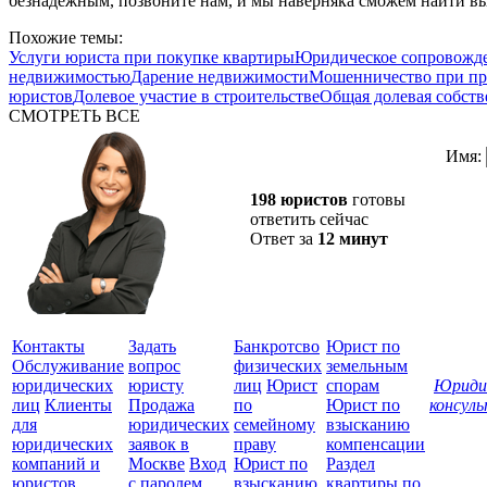
безнадежным, позвоните нам, и мы наверняка сможем найти в
Похожие темы:
Услуги юриста при покупке квартиры
Юридическое сопровожде
недвижимостью
Дарение недвижимости
Мошенничество при пр
юристов
Долевое участие в строительстве
Общая долевая собств
СМОТРЕТЬ ВСЕ
Имя:
198 юристов
готовы
ответить сейчас
Ответ за
12 минут
Контакты
Задать
Банкротсво
Юрист по
Обслуживание
вопрос
физических
земельным
юридических
юристу
лиц
Юрист
спорам
Юриди
лиц
Клиенты
Продажа
по
Юрист по
консул
для
юридических
семейному
взысканию
Все
юридических
заявок в
праву
компенсации
защ
компаний и
Москве
Вход
Юрист по
Раздел
юристов
с паролем
взысканию
квартиры по