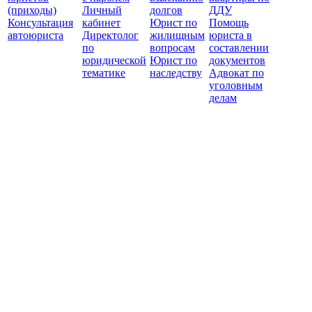
(приходы)
Личный
долгов
ДДУ
Консультация
кабинет
Юрист по
Помощь
автоюриста
Директолог
жилищным
юриста в
по
вопросам
составлении
юридической
Юрист по
документов
тематике
наследству
Адвокат по
уголовным
делам