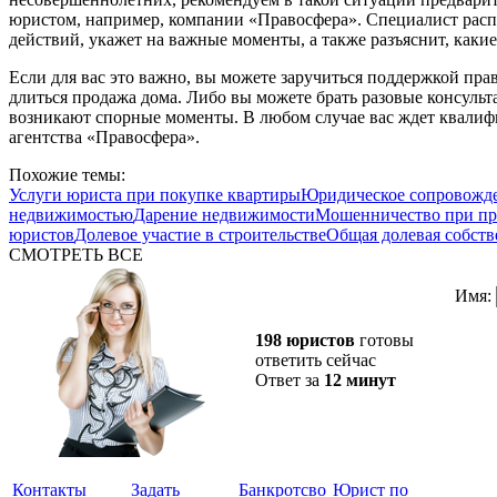
юристом, например, компании «Правосфера». Специалист рас
действий, укажет на важные моменты, а также разъяснит, какие
Если для вас это важно, вы можете заручиться поддержкой прав
длиться продажа дома. Либо вы можете брать разовые консультац
возникают спорные моменты. В любом случае вас ждет квали
агентства «Правосфера».
Похожие темы:
Услуги юриста при покупке квартиры
Юридическое сопровожде
недвижимостью
Дарение недвижимости
Мошенничество при пр
юристов
Долевое участие в строительстве
Общая долевая собств
СМОТРЕТЬ ВСЕ
Имя:
198 юристов
готовы
ответить сейчас
Ответ за
12 минут
Контакты
Задать
Банкротсво
Юрист по