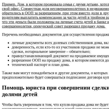
Пример. Дом, в котором проживала семья с двумя детьми, хоте
свой офис. Совместная доля несовершеннолетних в недвижимос
обратились в ООП за разрешением, при этом вместо доли в д
родителям выплатить компенсацию за части детей в тройном ра
что эти деньги были положены на личные счета детей в банке 
совершеннолетия, опекунский совет разрешил продажу дома.
Перечень необходимых документов для осуществления продажи
личные документы всех долевых собственников дома, вк
доверенность, если кто-то из участников продажи не мо
сделки, нотариальное заверение – обязательно;
правоустанавливающий документ на продаваемое имущес
разрешение ООП на продажу дома, в котором имеются до
технический паспорт и план дома.
Также вам могут понадобиться и другие документы, о которых 
предположительно будет совершаться подписание договора ку
Помощь юриста при совершении сделки
долями детей
Чтобы быть уверенным в том, что купля-продажа дома не будет
несовершеннолетних, рекомендуем в такой ситуации предварит