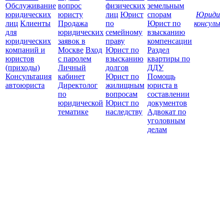
Обслуживание
вопрос
физических
земельным
юридических
юристу
лиц
Юрист
спорам
Юриди
лиц
Клиенты
Продажа
по
Юрист по
консул
для
юридических
семейному
взысканию
Все
юридических
заявок в
праву
компенсации
защ
компаний и
Москве
Вход
Юрист по
Раздел
юристов
с паролем
взысканию
квартиры по
(приходы)
Личный
долгов
ДДУ
Консультация
кабинет
Юрист по
Помощь
автоюриста
Директолог
жилищным
юриста в
по
вопросам
составлении
юридической
Юрист по
документов
тематике
наследству
Адвокат по
уголовным
делам