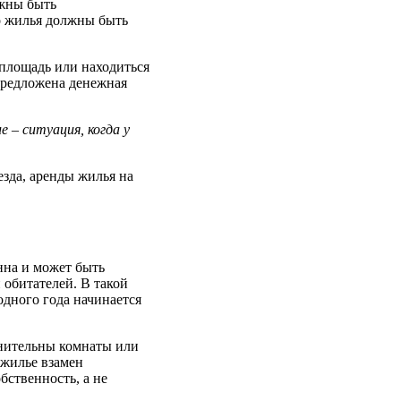
лжны быть
го жилья должны быть
 площадь или находиться
предложена денежная
– ситуация, когда у
езда, аренды жилья на
нна и может быть
 обитателей. В такой
дного года начинается
лнительны комнаты или
 жилье взамен
бственность, а не