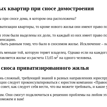
ых квартир при сносе домостроения
 при сносе дома, в котором она расположена?
риватизации квартиры, то кроме нового жилья они имеют право 
и этом были выделены их доли, то каждый из них имеет право п
пенсацию.
 быть равным тому, что было в сносимом жилье. Исключение – 
 меньше той, которую теряет владелец. Однако если на каждого
2
вляется жилье из расчета 13,65 м
на одного человека.
 сноса приватизированного жилья
нь сложный, требующий знаний в разных направлениях юриспру
туации следует проконсультироваться с юристом компании «Право
вет, как следует себя вести, что вы можете требовать, и какие 
ам. Они смогут подключиться к решению проблемы на любом эта
поможем и вам!