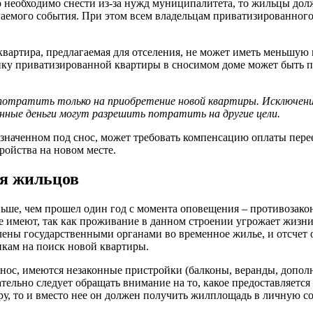
го необходимо снести из-за нужд муниципалитета, то жильцы до
агаемого события. При этом всем владельцам приватизированно
квартира, предлагаемая для отселения, не может иметь меньшую
нику приватизированной квартиры в сносимом доме может быть 
тратить только на приобретение новой квартиры. Исключение 
енные деньги могут разрешить потратить на другие цели.
азначенном под снос, может требовать компенсацию оплаты пере
ройства на новом месте.
ия жильцов
ньше, чем прошел один год с момента оповещения – противозако
не имеют, так как проживание в данном строении угрожает жизни
ены государственными органами во временное жилье, и отсчет о
икам на поиск новой квартиры.
 снос, имеются незаконные пристройки (балконы, веранды, допо
тельно следует обращать внимание на то, какое предоставляется
у, то и вместо нее он должен получить жилплощадь в личную со