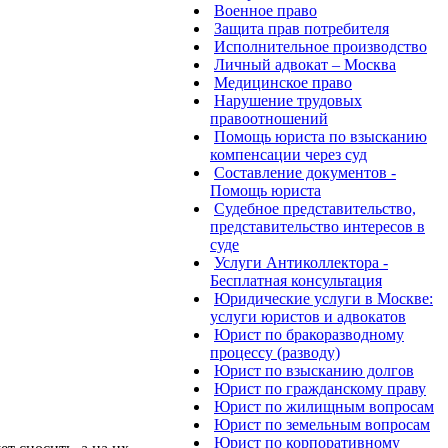
Военное право
Защита прав потребителя
Исполнительное производство
Личный адвокат – Москва
Медицинское право
Нарушение трудовых
правоотношений
Помощь юриста по взысканию
компенсации через суд
Составление документов -
Помощь юриста
Судебное представительство,
представительство интересов в
суде
Услуги Антиколлектора -
Бесплатная консультация
Юридические услуги в Москве:
услуги юристов и адвокатов
Юрист по бракоразводному
процессу (разводу)
Юрист по взысканию долгов
Юрист по гражданскому праву
Юрист по жилищным вопросам
Юрист по земельным вопросам
Юрист по корпоративному