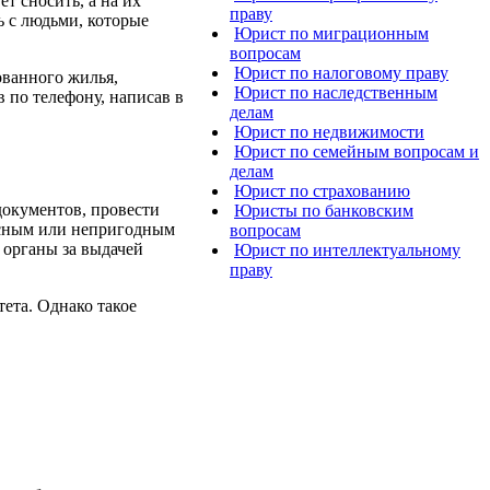
т сносить, а на их
праву
ь с людьми, которые
Юрист по миграционным
вопросам
Юрист по налоговому праву
ованного жилья,
Юрист по наследственным
 по телефону, написав в
делам
Юрист по недвижимости
Юрист по семейным вопросам и
делам
Юрист по страхованию
документов, провести
Юристы по банковским
пасным или непригодным
вопросам
 органы за выдачей
Юрист по интеллектуальному
праву
ета. Однако такое