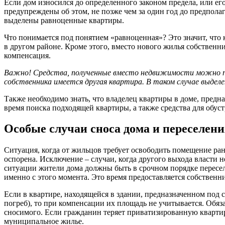
Если дом износился до определенного законом предела, или е
предупреждены об этом, не позже чем за один год до предпол
выделены равноценные квартиры.
Что понимается под понятием «равноценная»? Это значит, что 
в другом районе. Кроме этого, вместо нового жилья собствен
компенсация.
Важно! Средства, полученные вместо недвижимости можно по
собственника имеется другая квартира. В таком случае выдел
Также необходимо знать, что владелец квартиры в доме, предн
время поиска подходящей квартиры, а также средства для обуст
Особые случаи сноса дома и переселен
Ситуация, когда от жильцов требует освободить помещение ра
оспорена. Исключение – случаи, когда другого выхода власти 
ситуации жители дома должны быть в срочном порядке пересел
именно с этого момента. Это время предоставляется собственн
Если в квартире, находящейся в здании, предназначенном под
погреб), то при компенсации их площадь не учитывается. Обяза
сносимого. Если гражданин теряет приватизированную квартир
муниципальное жилье.