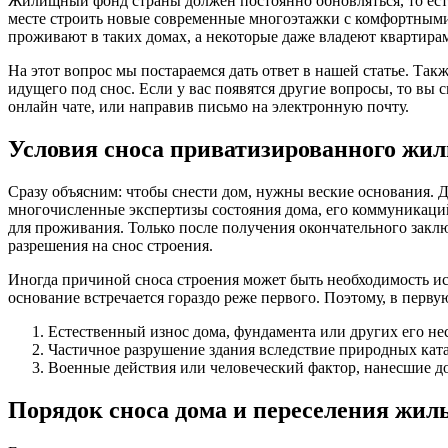
Жилищный фонд страны должен постоянно обновляться, то есть 
месте строить новые современные многоэтажки с комфортными к
проживают в таких домах, а некоторые даже владеют квартирам
На этот вопрос мы постараемся дать ответ в нашей статье. Так
идущего под снос. Если у вас появятся другие вопросы, то вы 
онлайн чате, или направив письмо на электронную почту.
Условия сноса приватизированного жил
Сразу объясним: чтобы снести дом, нужны веские основания. 
многочисленные экспертизы состояния дома, его коммуникаци
для проживания. Только после получения окончательного закл
разрешения на снос строения.
Иногда причиной сноса строения может быть необходимость ис
основание встречается гораздо реже первого. Поэтому, в перв
Естественный износ дома, фундамента или других его н
Частичное разрушение здания вследствие природных катак
Военные действия или человеческий фактор, нанесшие д
Порядок сноса дома и переселения жил