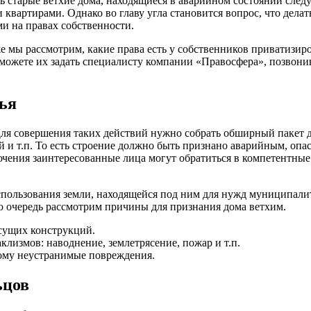
старые ветхие дома, находящиеся в аварийном состоянии следуе
вартирами. Однако во главу угла становится вопрос, что делат
и на правах собственности.
же мы рассмотрим, какие права есть у собственников приватизир
сможете их задать специалисту компании «Правосфера», позвонив
ья
Для совершения таких действий нужно собрать обширный пакет 
й и т.п. То есть строение должно быть признано аварийным, о
ючения заинтересованные лица могут обратиться в компетентные
пользования земли, находящейся под ним для нужд муниципалит
ую очередь рассмотрим причины для признания дома ветхим.
есущих конструкций.
лизмов: наводнение, землетрясение, пожар и т.п.
ому неустранимые повреждения.
ьцов