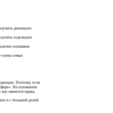
получить денежную
олучить отдельную
наличие излишков
 члена семьи
денции. Поэтому, если
сфера». На основании
у вас имеются права.
пе и с большой долей