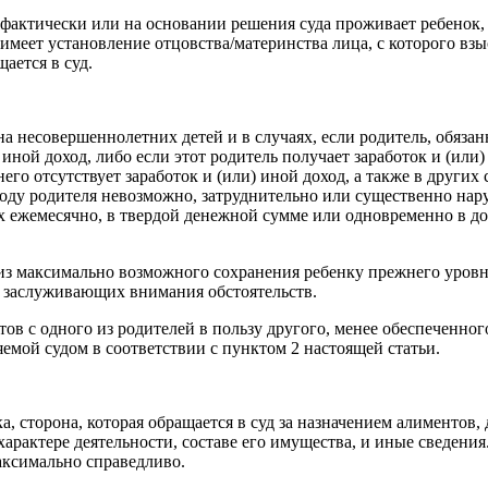
 фактически или на основании решения суда проживает ребенок, 
меет установление отцовства/материнства лица, с которого вз
ается в суд.
на несовершеннолетних детей и в случаях, если родитель, обяза
иной доход, либо если этот родитель получает заработок и (или
его отсутствует заработок и (или) иной доход, а также в других 
ходу родителя невозможно, затруднительно или существенно нар
х ежемесячно, в твердой денежной сумме или одновременно в дол
 из максимально возможного сохранения ребенку прежнего уровн
х заслуживающих внимания обстоятельств.
тов с одного из родителей в пользу другого, менее обеспеченного
емой судом в соответствии с пунктом 2 настоящей статьи.
, сторона, которая обращается в суд за назначением алиментов,
 характере деятельности, составе его имущества, и иные сведения
аксимально справедливо.