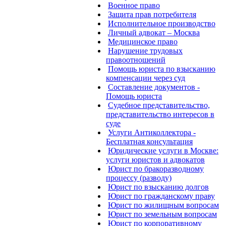
Военное право
Защита прав потребителя
Исполнительное производство
Личный адвокат – Москва
Медицинское право
Нарушение трудовых
правоотношений
Помощь юриста по взысканию
компенсации через суд
Составление документов -
Помощь юриста
Судебное представительство,
представительство интересов в
суде
Услуги Антиколлектора -
Бесплатная консультация
Юридические услуги в Москве:
услуги юристов и адвокатов
Юрист по бракоразводному
процессу (разводу)
Юрист по взысканию долгов
Юрист по гражданскому праву
Юрист по жилищным вопросам
Юрист по земельным вопросам
Юрист по корпоративному