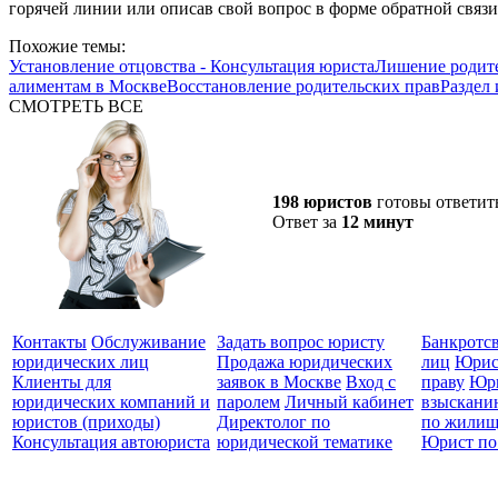
горячей линии или описав свой вопрос в форме обратной связ
Похожие темы:
Установление отцовства - Консультация юриста
Лишение родите
алиментам в Москве
Восстановление родительских прав
Раздел
СМОТРЕТЬ ВСЕ
198 юристов
готовы ответит
Ответ за
12 минут
Контакты
Обслуживание
Задать вопрос юристу
Банкротс
юридических лиц
Продажа юридических
лиц
Юрис
Клиенты для
заявок в Москве
Вход с
праву
Юри
юридических компаний и
паролем
Личный кабинет
взыскани
юристов (приходы)
Директолог по
по жилищ
Консультация автоюриста
юридической тематике
Юрист по