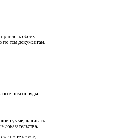
т привлечь обоих
в по тем документам,
алогичном порядке –
ной сумме, написать
е доказательства.
акже по телефону