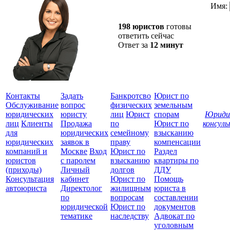
Имя:
198 юристов
готовы
ответить сейчас
Ответ за
12 минут
Контакты
Задать
Банкротсво
Юрист по
Обслуживание
вопрос
физических
земельным
юридических
юристу
лиц
Юрист
спорам
Юриди
лиц
Клиенты
Продажа
по
Юрист по
консул
для
юридических
семейному
взысканию
Все
юридических
заявок в
праву
компенсации
защ
компаний и
Москве
Вход
Юрист по
Раздел
юристов
с паролем
взысканию
квартиры по
(приходы)
Личный
долгов
ДДУ
Консультация
кабинет
Юрист по
Помощь
автоюриста
Директолог
жилищным
юриста в
по
вопросам
составлении
юридической
Юрист по
документов
тематике
наследству
Адвокат по
уголовным