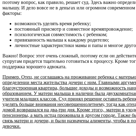
поэтому вопрос, как правило, решает суд. Здесь важно определ
малышу. И дело вовсе не в деньгах или огромном современном
факторы:
возможность уделять время ребенку;
постоянный присмотр и совместное времяпровождение;
психологическая совместимость с ребенком;
привязанность малыша к каждому родителю;
личностные характеристики мамы и папы и многое друго
Важно! Вопрос этот очень сложный, поэтому если он действит
супругам придется тщательно готовиться к процессу. Кроме то
поддержка хорошего адвоката.
Пример. Отец, не соглашаясь на проживание ребенка с матерью,
определении места жительства дочери с ним. Главными аргуме
благоустроенная квартира, большие доходы и возможность нан
образованием. У матери малыша в наличии была двухкомнатная
учителя младших классов. Суд принял решение оставить ребенка
уделять больше внимания несовершеннолетнему, тогда как оте
домой возвращался на два-три дня. Кроме этого, матери в уход
пенсионеры, а мать истца проживала в другом городе. Также б
связь матери и дочери, и были назначены алименты, чтобы в 
девочки.