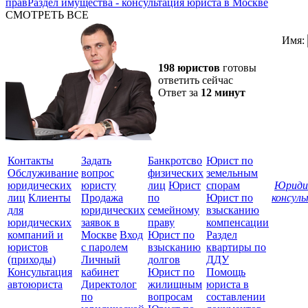
прав
Раздел имущества - консультация юриста в Москве
СМОТРЕТЬ ВСЕ
Имя:
198 юристов
готовы
ответить сейчас
Ответ за
12 минут
Контакты
Задать
Банкротсво
Юрист по
Обслуживание
вопрос
физических
земельным
юридических
юристу
лиц
Юрист
спорам
Юриди
лиц
Клиенты
Продажа
по
Юрист по
консул
для
юридических
семейному
взысканию
Все
юридических
заявок в
праву
компенсации
защ
компаний и
Москве
Вход
Юрист по
Раздел
юристов
с паролем
взысканию
квартиры по
(приходы)
Личный
долгов
ДДУ
Консультация
кабинет
Юрист по
Помощь
автоюриста
Директолог
жилищным
юриста в
по
вопросам
составлении