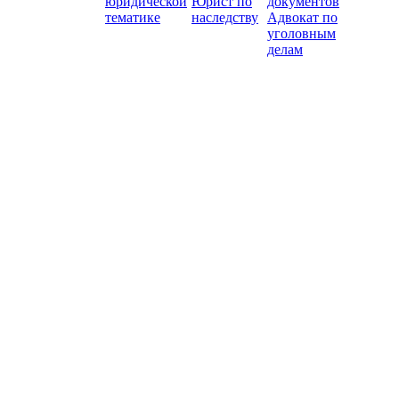
юридической
Юрист по
документов
тематике
наследству
Адвокат по
уголовным
делам