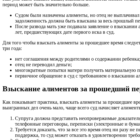
период может быть значительно больше.
Судом были назначены алименты, но отец не выплачивал 
задолженность должна быть взыскана за весь прошлый пер
После развода мать уже подавала заявление о взыскании 
лет, предшествующих дате первого иска в суд.
Для того чтобы взыскать алименты за прошедшее время следует
три года:
нет соглашения между родителями о содержании ребенка
отец не переводил деньги;
многократные попытки матери получить материальную по
первичное обращение в суд с требованием о взыскании а
Взыскание алиментов за прошедший пер
Как показывает практика, взыскать алименты за прошедшее врем
выигранных дел очень мало, чаще всего суд начисляет алимент
Супруга должна представить неопровержимые доказатель
телефонные переговоры, переписки (электронные и бумаж
Требуется доказать, что за все это время отец ни разу н
поддержка, то суд может отказать в удовлетворении треб