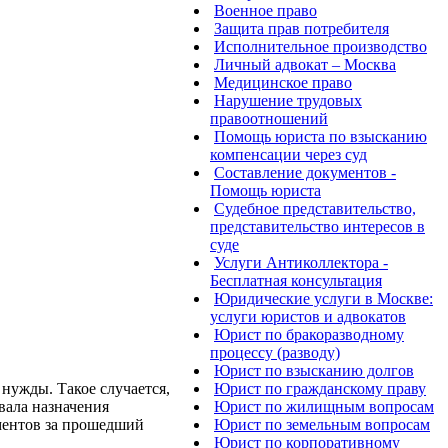
Военное право
Защита прав потребителя
Исполнительное производство
Личный адвокат – Москва
Медицинское право
Нарушение трудовых
правоотношений
Помощь юриста по взысканию
компенсации через суд
Составление документов -
Помощь юриста
Судебное представительство,
представительство интересов в
суде
Услуги Антиколлектора -
Бесплатная консультация
Юридические услуги в Москве:
услуги юристов и адвокатов
Юрист по бракоразводному
процессу (разводу)
Юрист по взысканию долгов
 нужды. Такое случается,
Юрист по гражданскому праву
вала назначения
Юрист по жилищным вопросам
иментов за прошедший
Юрист по земельным вопросам
Юрист по корпоративному