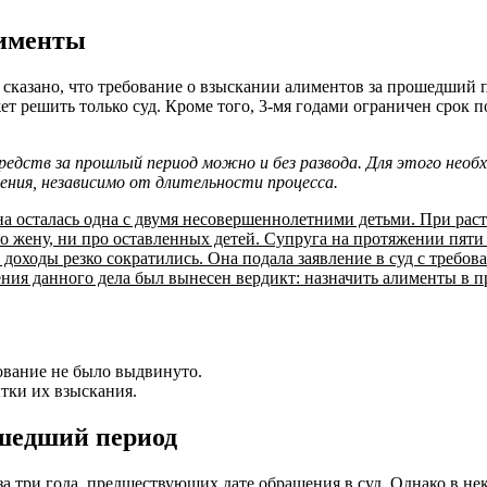
лименты
казано, что требование о взыскании алиментов за прошедший п
т решить только суд. Кроме того, 3-мя годами ограничен срок п
ств за прошлый период можно и без развода. Для этого необхо
ения, независимо от длительности процесса.
на осталась одна с двумя несовершеннолетними детьми. При рас
ро жену, ни про оставленных детей. Супруга на протяжении пяти 
 доходы резко сократились. Она подала заявление в суд с требов
ения данного дела был вынесен вердикт: назначить алименты в 
бование не было выдвинуто.
тки их взыскания.
шедший период
а три года, предшествующих дате обращения в суд. Однако в не