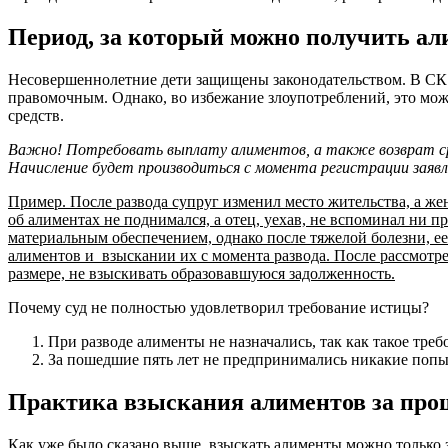
Период, за который можно получить а
Несовершеннолетние дети защищены законодательством. В СК с
правомочным. Однако, во избежание злоупотреблений, это може
средств.
Важно! Потребовать выплату алиментов, а также возврат сред
Начисление будет производиться с момента регистрации заявл
Пример. После развода супруг изменил место жительства, а же
об алиментах не поднимался, а отец, уехав, не вспоминал ни п
материальным обеспечением, однако после тяжелой болезни, ее
алиментов и взыскании их с момента развода. После рассмотр
размере, не взыскивать образовавшуюся задолженность.
Почему суд не полностью удовлетворил требование истицы?
При разводе алименты не назначались, так как такое тре
За пошедшие пять лет не предпринимались никакие попы
Практика взыскания алиментов за про
Как уже было сказано выше, взыскать алименты можно только з