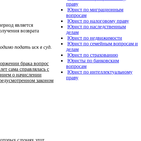
праву
Юрист по миграционным
вопросам
Юрист по налоговому праву
ериод является
Юрист по наследственным
олучения возврата
делам
Юрист по недвижимости
Юрист по семейным вопросам и
димо подать иск в суд.
делам
Юрист по страхованию
Юристы по банковским
торжении брака вопрос
вопросам
лет сама справлялась с
Юрист по интеллектуальному
анием о начислении
праву
предусмотренном законом
которых случаях этот