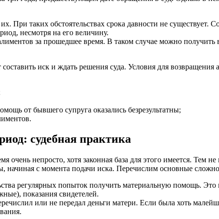
их. При таких обстоятельствах срока давности не существует. 
иод, несмотря на его величину.
алиментов за прошедшее время. В таком случае можно получить в
 составить иск и ждать решения суда. Условия для возвращения 
;
мощь от бывшего супруга оказались безрезультатны;
лиментов.
иод: судебная практика
я очень непросто, хотя законная база для этого имеется. Тем не
ы, начиная с момента подачи иска. Перечислим основные сложно
ства регулярных попыток получить материальную помощь. Это 
ные), показания свидетелей.
е перечислил или не передал деньги матери. Если была хоть малей
ования.