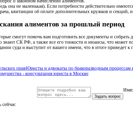
вопрос о законном начислении алиментов.
едь она не маленькая). Если потребности действительно имеются
рача, квитанции об оплате дополнительных кружков и секций, и 
ыскания алиментов за прошлый период
рые смогут помочь вам подготовить все документы и собрать до
 знают СК РФ, а также все его тонкости и нюансы, что может п
едании суда и выступит от вашего имени, что в итоге приведет 
льских прав
Юристы и адвокаты по бракоразводным процессам 
 имущества - консультация юриста в Москве
Имя
ь сейчас