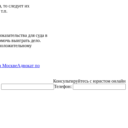
, то следует их
т.п.
казательства для суда в
омочь выиграть дело.
к положительному
в Москве
Адвокат по
Консультируйтесь с юристом онлайн
:
Телефон: