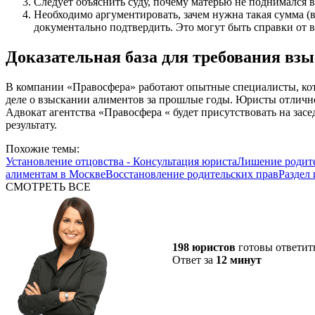
Следует объяснить суду, почему матерью не поднимался 
Необходимо аргументировать, зачем нужна такая сумма (в
документально подтвердить. Это могут быть справки от в
Доказательная база для требования вз
В компании «Правосфера» работают опытные специалисты, кото
деле о взыскании алиментов за прошлые годы. Юристы отлично
Адвокат агентства «Правосфера « будет присутствовать на зас
результату.
Похожие темы:
Установление отцовства - Консультация юриста
Лишение родите
алиментам в Москве
Восстановление родительских прав
Раздел
СМОТРЕТЬ ВСЕ
198 юристов
готовы ответит
Ответ за
12 минут