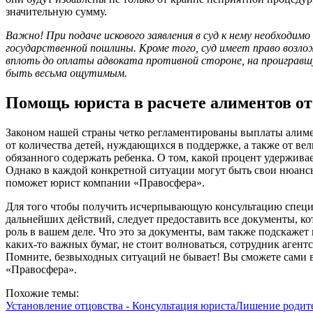
значительную сумму.
Важно! При подаче искового заявления в суд к нему необходи
государственной пошлины. Кроме того, суд имеет право воз
вплоть до оплаты адвоката противной стороне, на проиграв
быть весьма ощутимым.
Помощь юриста в расчете алиментов от
Законом нашей страны четко регламентированы выплаты алимен
от количества детей, нуждающихся в поддержке, а также от ве
обязанного содержать ребенка. О том, какой процент удерживае
Однако в каждой конкретной ситуации могут быть свои нюансы
поможет юрист компании «Правосфера».
Для того чтобы получить исчерпывающую консультацию специа
дальнейших действий, следует предоставить все документы, к
роль в вашем деле. Что это за документы, вам также подскажет
каких-то важных бумаг, не стоит волноваться, сотрудник агент
Помните, безвыходных ситуаций не бывает! Вы сможете сами в
«Правосфера».
Похожие темы:
Установление отцовства - Консультация юриста
Лишение родите