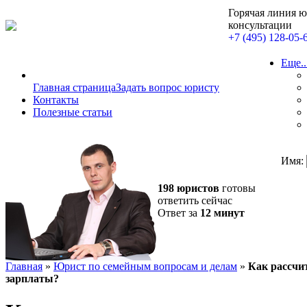
Горячая линия 
консультации
+7 (495) 128-05-
Еще..
Главная страница
Задать вопрос юристу
Контакты
Полезные статьи
Имя:
198 юристов
готовы
ответить сейчас
Ответ за
12 минут
Главная
»
Юрист по семейным вопросам и делам
»
Как рассчи
зарплаты?