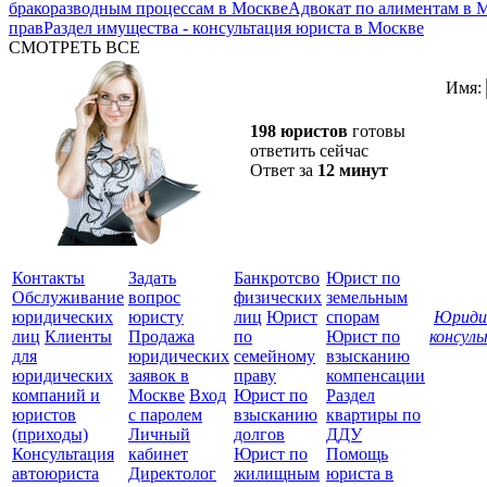
бракоразводным процессам в Москве
Адвокат по алиментам в 
прав
Раздел имущества - консультация юриста в Москве
СМОТРЕТЬ ВСЕ
Имя:
198 юристов
готовы
ответить сейчас
Ответ за
12 минут
Контакты
Задать
Банкротсво
Юрист по
Обслуживание
вопрос
физических
земельным
юридических
юристу
лиц
Юрист
спорам
Юриди
лиц
Клиенты
Продажа
по
Юрист по
консул
для
юридических
семейному
взысканию
Все
юридических
заявок в
праву
компенсации
защ
компаний и
Москве
Вход
Юрист по
Раздел
юристов
с паролем
взысканию
квартиры по
(приходы)
Личный
долгов
ДДУ
Консультация
кабинет
Юрист по
Помощь
автоюриста
Директолог
жилищным
юриста в