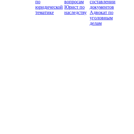
по
вопросам
составлении
юридической
Юрист по
документов
тематике
наследству
Адвокат по
уголовным
делам