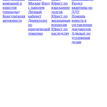
компаний и
Москве
Вход
Юрист по
Раздел
юристов
с паролем
взысканию
квартиры по
(приходы)
Личный
долгов
ДДУ
Консультация
кабинет
Юрист по
Помощь
автоюриста
Директолог
жилищным
юриста в
по
вопросам
составлении
юридической
Юрист по
документов
тематике
наследству
Адвокат по
уголовным
делам