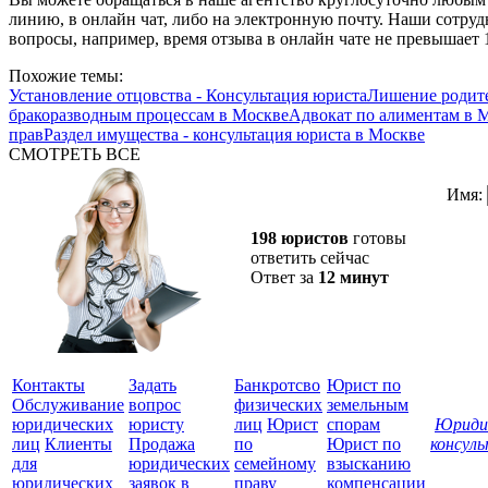
линию, в онлайн чат, либо на электронную почту. Наши сотруд
вопросы, например, время отзыва в онлайн чате не превышает 
Похожие темы:
Установление отцовства - Консультация юриста
Лишение родите
бракоразводным процессам в Москве
Адвокат по алиментам в 
прав
Раздел имущества - консультация юриста в Москве
СМОТРЕТЬ ВСЕ
Имя:
198 юристов
готовы
ответить сейчас
Ответ за
12 минут
Контакты
Задать
Банкротсво
Юрист по
Обслуживание
вопрос
физических
земельным
юридических
юристу
лиц
Юрист
спорам
Юриди
лиц
Клиенты
Продажа
по
Юрист по
консул
для
юридических
семейному
взысканию
Все
юридических
заявок в
праву
компенсации
защ