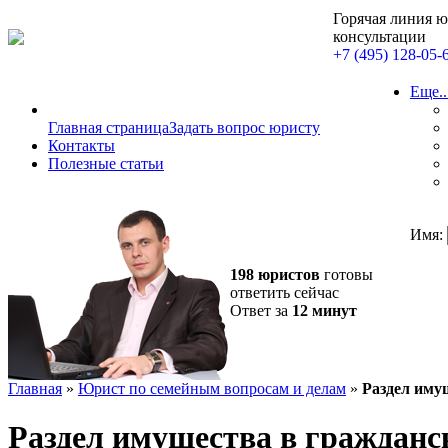
Горячая линия 
консультации
+7 (495) 128-05-
Еще..
Главная страница
Задать вопрос юристу
Контакты
Полезные статьи
Имя:
198 юристов
готовы
ответить сейчас
Ответ за
12 минут
Главная
»
Юрист по семейным вопросам и делам
»
Раздел иму
Раздел имущества в гражданс