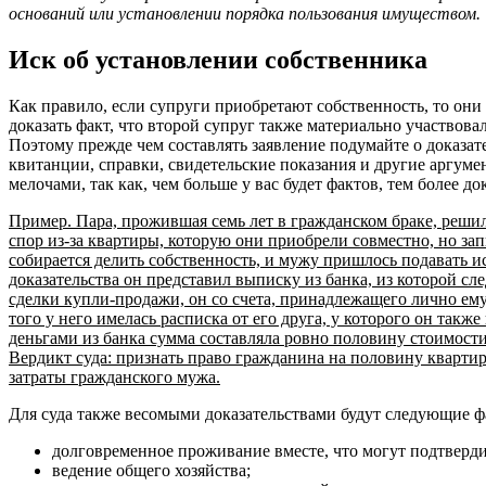
оснований или установлении порядка пользования имуществом.
Иск об установлении собственника
Как правило, если супруги приобретают собственность, то они 
доказать факт, что второй супруг также материально участвовал
Поэтому прежде чем составлять заявление подумайте о доказате
квитанции, справки, свидетельские показания и другие аргуме
мелочами, так как, чем больше у вас будет фактов, тем более д
Пример. Пара, прожившая семь лет в гражданском браке, решил
спор из-за квартиры, которую они приобрели совместно, но зап
собирается делить собственность, и мужу пришлось подавать ис
доказательства он представил выписку из банка, из которой сле
сделки купли-продажи, он со счета, принадлежащего лично ему
того у него имелась расписка от его друга, у которого он также
деньгами из банка сумма составляла ровно половину стоимости
Вердикт суда: признать право гражданина на половину квартир
затраты гражданского мужа.
Для суда также весомыми доказательствами будут следующие ф
долговременное проживание вместе, что могут подтверди
ведение общего хозяйства;