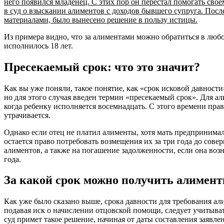
него появился младенец. С этих пор он перестал помогать свое
в суд о взыскании алиментов с доходов бывшего супруга. Посл
материалами, было вынесено решение в пользу истицы.
Из примера видно, что за алиментами можно обратиться в любо
исполнилось 18 лет.
Пресекаемый срок: что это значит?
Как вы уже поняли, такое понятие, как «срок исковой давности
но для этого случая введен термин «пресекаемый срок». Для ал
когда ребенку исполняется восемнадцать. С этого времени пра
утрачивается.
Однако если отец не платил алименты, хотя мать предпринимал
остается право потребовать возмещения их за три года до сове
алиментов, а также на погашение задолженности, если она воз
года.
За какой срок можно получить алимен
Как уже было сказано выше, срока давности для требования ал
подавая иск о начислении отцовской помощи, следует учитывать
суд примет такое решение, начиная от даты составления заявле