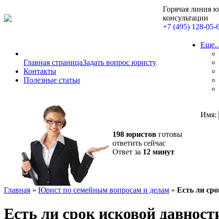
Горячая линия 
консультации
+7 (495) 128-05-
Еще..
Главная страница
Задать вопрос юристу
Контакты
Полезные статьи
Имя:
198 юристов
готовы
ответить сейчас
Ответ за
12 минут
Главная
»
Юрист по семейным вопросам и делам
»
Есть ли ср
Есть ли срок исковой давност