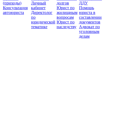
(приходы)
Личный
долгов
ДДУ
Консультация
кабинет
Юрист по
Помощь
автоюриста
Директолог
жилищным
юриста в
по
вопросам
составлении
юридической
Юрист по
документов
тематике
наследству
Адвокат по
уголовным
делам