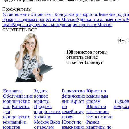
Похожие темы:
Установление отцовства - Консультация юриста
Лишение родите
бракоразводным процессам в Москве
Адвокат по алиментам в 
прав
Раздел имущества - консультация юриста в Москве
СМОТРЕТЬ ВСЕ
Имя:
198 юристов
готовы
ответить сейчас
Ответ за
12 минут
Контакты
Задать
Банкротсво
Юрист по
Обслуживание
вопрос
физических
земельным
юридических
юристу
лиц
Юрист
спорам
Юриди
лиц
Клиенты
Продажа
по
Юрист по
консул
для
юридических
семейному
взысканию
Все
юридических
заявок в
праву
компенсации
защ
компаний и
Москве
Вход
Юрист по
Раздел
юристов
с паролем
взысканию
квартиры по