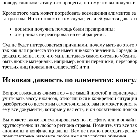
поводу слишком затянутого процесса, потому что вы получите в
Кроме этого мать может потребовать возмещения алиментов за
за три года. Но это только в том случае, если ей удастся доказат
попытки получить помощь были предприняты;
отец никак не реагировал на ее обращения.
Суд не будет интересоваться причинами, почему мать до этого 
так как для процесса это не имеет никакого значения. Гораздо 
доказательства того, что мать пыталась самостоятельно убедит
быть любые материалы, например, копии переписки, перегово
третьих лиц (показания свидетелей) и т.п.
Исковая давность по алиментам: консу
Вопрос взыскания алиментов – не самый простой в юриспруден
учитывать массу нюансов, относящихся к конкретной ситуации.
разобраться со всем этим самостоятельно, вам поможет юрист 
ему все документы, которые у вас есть, и он обязательно подс
Вы можете также консультироваться по телефону или в онлайн 
круглосуточно из любого региона страны. Помните, что все та
анонимны и конфиденциальны. Вам не нужно проходить регист
предусмотрена, назовите любое имя для удобства общения.