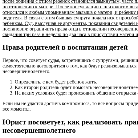
после общения с отцом ребенок становился замкнутым, часто пл
по отношению к матери. После консультации с психологом выя
относился к любым упоминаниям малыша о матери, и ребенку 
родителя. В связи с этим бывшая супруга подала иск с просьб
ребенком. Суд, выслушав ее аргументы, показания свидетелей
постановил: ограничить права отца в отношении несовершенн
свидания три раза в неделю по два часа в присутствии матери и
Права родителей в воспитании детей
Первое, что советует судья, встретившись с супругами, решивш
самостоятельно договориться о том, как будут реализовываться
несовершеннолетнего.
Определить, с кем будет ребенок жить.
Как второй родитель будет помогать несовершеннолетнем
На каких условиях будет происходить общение отпрыска 
Если им не удастся достичь компромисса, то все вопросы приде
все моменты.
Юрист посоветует, как реализовать пр
несовершеннолетнего