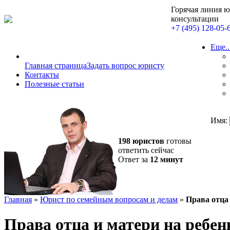
Горячая линия 
консультации
+7 (495) 128-05-
Еще..
Главная страница
Задать вопрос юристу
Контакты
Полезные статьи
Имя:
198 юристов
готовы
ответить сейчас
Ответ за
12 минут
Главная
»
Юрист по семейным вопросам и делам
»
Права отца 
Права отца и матери на ребен