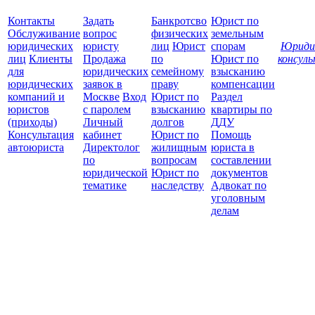
Контакты
Задать
Банкротсво
Юрист по
Обслуживание
вопрос
физических
земельным
юридических
юристу
лиц
Юрист
спорам
Юриди
лиц
Клиенты
Продажа
по
Юрист по
консул
для
юридических
семейному
взысканию
Все
юридических
заявок в
праву
компенсации
защ
компаний и
Москве
Вход
Юрист по
Раздел
юристов
с паролем
взысканию
квартиры по
(приходы)
Личный
долгов
ДДУ
Консультация
кабинет
Юрист по
Помощь
автоюриста
Директолог
жилищным
юриста в
по
вопросам
составлении
юридической
Юрист по
документов
тематике
наследству
Адвокат по
уголовным
делам