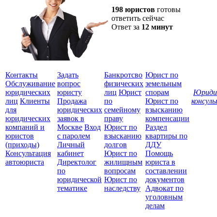
198 юристов
готовы
ответить сейчас
Ответ за
12 минут
Контакты
Задать
Банкротсво
Юрист по
Обслуживание
вопрос
физических
земельным
юридических
юристу
лиц
Юрист
спорам
Юриди
лиц
Клиенты
Продажа
по
Юрист по
консул
для
юридических
семейному
взысканию
Все
юридических
заявок в
праву
компенсации
защ
компаний и
Москве
Вход
Юрист по
Раздел
юристов
с паролем
взысканию
квартиры по
(приходы)
Личный
долгов
ДДУ
Консультация
кабинет
Юрист по
Помощь
автоюриста
Директолог
жилищным
юриста в
по
вопросам
составлении
юридической
Юрист по
документов
тематике
наследству
Адвокат по
уголовным
делам