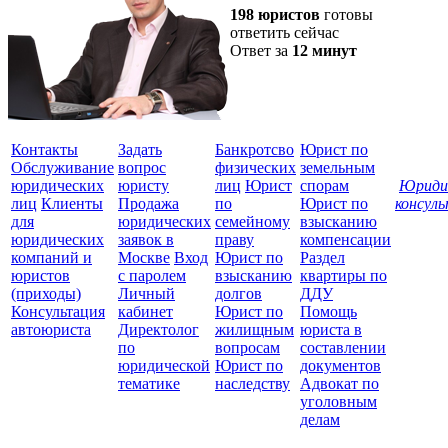
198 юристов
готовы
ответить сейчас
Ответ за
12 минут
Контакты
Задать
Банкротсво
Юрист по
Обслуживание
вопрос
физических
земельным
юридических
юристу
лиц
Юрист
спорам
Юриди
лиц
Клиенты
Продажа
по
Юрист по
консул
для
юридических
семейному
взысканию
Все
юридических
заявок в
праву
компенсации
защ
компаний и
Москве
Вход
Юрист по
Раздел
юристов
с паролем
взысканию
квартиры по
(приходы)
Личный
долгов
ДДУ
Консультация
кабинет
Юрист по
Помощь
автоюриста
Директолог
жилищным
юриста в
по
вопросам
составлении
юридической
Юрист по
документов
тематике
наследству
Адвокат по
уголовным
делам