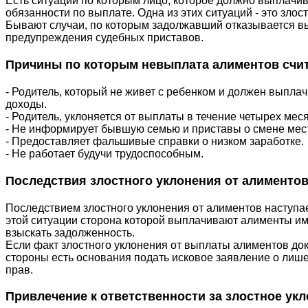
Есть ситуации по которым лицо, которое должно выплачи
обязанности по выплате. Одна из этих ситуаций - это злос
Бывают случаи, по которым задолжавший отказывается в
предупреждения судебных приставов.
Причины по которым невыплата алиментов счи
- Родитель, который не живет с ребенком и должен выпла
доходы.
- Родитель, уклоняется от выплаты в течение четырех мес
- Не информирует бывшую семью и приставы о смене мест
- Предоставляет фальшивые справки о низком заработке.
- Не работает будучи трудоспособным.
Последствия злостного уклонения от алименто
Последствием злостного уклонения от алиментов наступае
этой ситуации сторона которой выплачивают алименты имее
взыскать задолженность.
Если факт злостного уклонения от выплаты алиментов док
стороны есть основания подать исковое заявление о лиш
прав.
Привлечение к ответственности за злостное ук