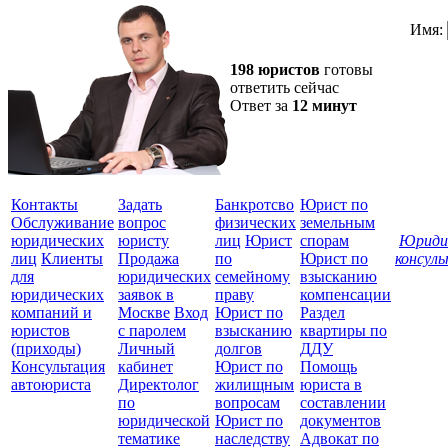
Имя:
198 юристов
готовы
ответить сейчас
Ответ за
12 минут
Контакты
Задать
Банкротсво
Юрист по
Обслуживание
вопрос
физических
земельным
юридических
юристу
лиц
Юрист
спорам
Юриди
лиц
Клиенты
Продажа
по
Юрист по
консул
для
юридических
семейному
взысканию
Все
юридических
заявок в
праву
компенсации
защ
компаний и
Москве
Вход
Юрист по
Раздел
юристов
с паролем
взысканию
квартиры по
(приходы)
Личный
долгов
ДДУ
Консультация
кабинет
Юрист по
Помощь
автоюриста
Директолог
жилищным
юриста в
по
вопросам
составлении
юридической
Юрист по
документов
тематике
наследству
Адвокат по