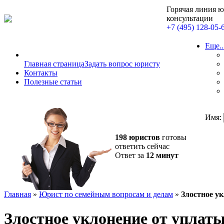
Горячая линия 
консультации
+7 (495) 128-05-
Еще..
Главная страница
Задать вопрос юристу
Контакты
Полезные статьи
Имя:
198 юристов
готовы
ответить сейчас
Ответ за
12 минут
Главная
»
Юрист по семейным вопросам и делам
»
Злостное у
Злостное уклонение от уплат