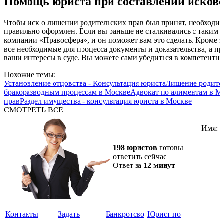
Помощь юриста при составлении исков
Чтобы иск о лишении родительских прав был принят, необход
правильно оформлен. Если вы раньше не сталкивались с таким 
компании «Правосфера», и он поможет вам это сделать. Кроме 
все необходимые для процесса документы и доказательства, а п
ваши интересы в суде. Вы можете сами убедиться в компетент
Похожие темы:
Установление отцовства - Консультация юриста
Лишение родите
бракоразводным процессам в Москве
Адвокат по алиментам в 
прав
Раздел имущества - консультация юриста в Москве
СМОТРЕТЬ ВСЕ
Имя:
198 юристов
готовы
ответить сейчас
Ответ за
12 минут
Контакты
Задать
Банкротсво
Юрист по