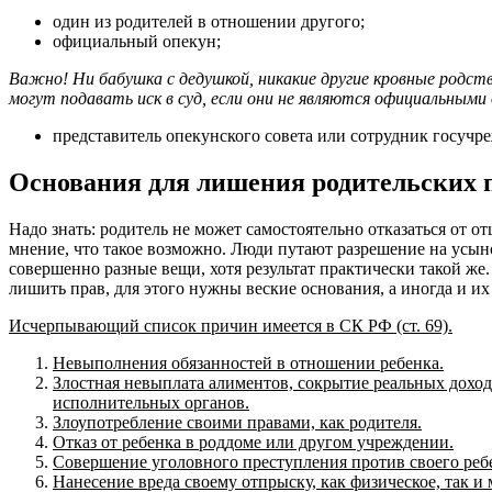
один из родителей в отношении другого;
официальный опекун;
Важно! Ни бабушка с дедушкой, никакие другие кровные родств
могут подавать иск в суд, если они не являются официальными
представитель опекунского совета или сотрудник госучре
Основания для лишения родительских 
Надо знать: родитель не может самостоятельно отказаться от о
мнение, что такое возможно. Люди путают разрешение на усыно
совершенно разные вещи, хотя результат практически такой же
лишить прав, для этого нужны веские основания, а иногда и их
Исчерпывающий список причин имеется в СК РФ (ст. 69).
Невыполнения обязанностей в отношении ребенка.
Злостная невыплата алиментов, сокрытие реальных доход
исполнительных органов.
Злоупотребление своими правами, как родителя.
Отказ от ребенка в роддоме или другом учреждении.
Совершение уголовного преступления против своего ребе
Нанесение вреда своему отпрыску, как физическое, так и