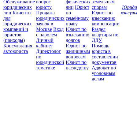
Обслуживание
вопрос
физических
земельным
юридических
юристу
лиц
Юрист
спорам
Юриди
лиц
Клиенты
Продажа
по
Юрист по
консул
для
юридических
семейному
взысканию
Все
юридических
заявок в
праву
компенсации
защ
компаний и
Москве
Вход
Юрист по
Раздел
юристов
с паролем
взысканию
квартиры по
(приходы)
Личный
долгов
ДДУ
Консультация
кабинет
Юрист по
Помощь
автоюриста
Директолог
жилищным
юриста в
по
вопросам
составлении
юридической
Юрист по
документов
тематике
наследству
Адвокат по
уголовным
делам