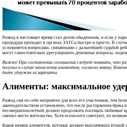
Развод в настоящее время стал делом обыденным, и если у пар
процедура проходит в органах ЗАГСа быстро и просто. В случа
усложняется вопросами, связанными с дальнейшей судьбой ребе
могут самостоятельно урегулировать денежные вопросы, подпис
Важно! При составлении соглашения следует помнить, что р
получил в случае начисления алиментов, согласно закону. Кон
быть удержан из зарплаты.
Алименты: максимальное уде
Развод сам по себе неприятен для всех его участников, тем бо
законодательством установлено, что после расторжения брака
несовершеннолетний должен продолжать посещать любимые круж
сменил место жительства. Хотя психологи советуют, по возмож
Каков размер алиментов, которые должен выплачивать второй р