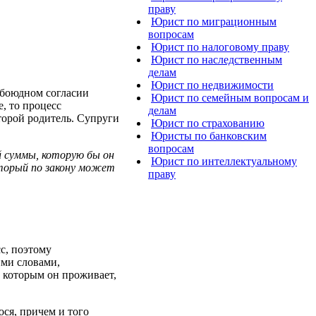
праву
Юрист по миграционным
вопросам
Юрист по налоговому праву
Юрист по наследственным
делам
Юрист по недвижимости
обоюдном согласии
Юрист по семейным вопросам и
, то процесс
делам
торой родитель. Супруги
Юрист по страхованию
Юристы по банковским
вопросам
 суммы, которую бы он
Юрист по интеллектуальному
который по закону может
праву
сс, поэтому
ими словами,
 которым он проживает,
ся, причем и того