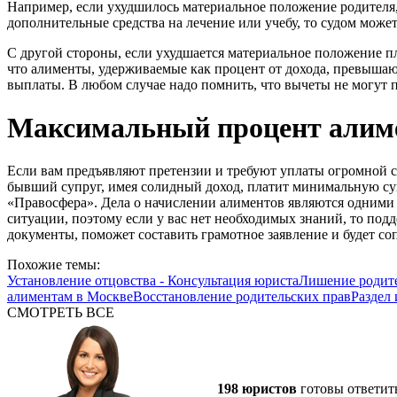
Например, если ухудшилось материальное положение родителя
дополнительные средства на лечение или учебу, то судом може
С другой стороны, если ухудшается материальное положение пл
что алименты, удерживаемые как процент от дохода, превышаю
выплаты. В любом случае надо помнить, что вычеты не могут 
Максимальный процент алиме
Если вам предъявляют претензии и требуют уплаты огромной 
бывший супруг, имея солидный доход, платит минимальную сум
«Правосфера». Дела о начислении алиментов являются одними 
ситуации, поэтому если у вас нет необходимых знаний, то под
документы, поможет составить грамотное заявление и будет со
Похожие темы:
Установление отцовства - Консультация юриста
Лишение родите
алиментам в Москве
Восстановление родительских прав
Раздел
СМОТРЕТЬ ВСЕ
198 юристов
готовы ответит