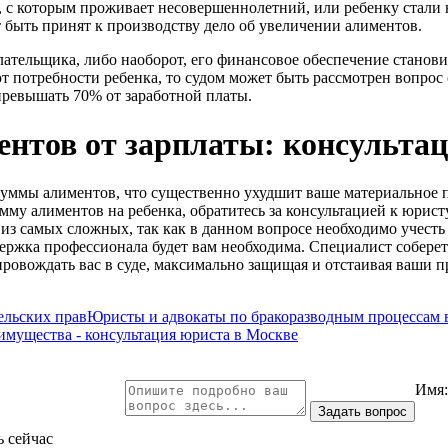
, с которым проживает несовершеннолетний, или ребенку стали
т быть принят к производству дело об увеличении алиментов.
ательщика, либо наоборот, его финансовое обеспечение станови
т потребности ребенка, то судом может быть рассмотрен вопрос
превышать 70% от заработной платы.
нтов от зарплаты: консульта
суммы алиментов, что существенно ухудшит ваше материальное 
му алиментов на ребенка, обратитесь за консультацией к юрист
из самых сложных, так как в данном вопросе необходимо учест
держка профессионала будет вам необходима. Специалист собере
провождать вас в суде, максимально защищая и отстаивая ваши п
льских прав
Юристы и адвокаты по бракоразводным процессам 
 имущества - консультация юриста в Москве
Имя
ь сейчас