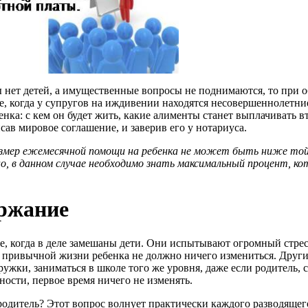
ы нет детей, а имущественные вопросы не поднимаются, то при 
е, когда у супругов на иждивении находятся несовершеннолетние
нка: с кем он будет жить, какие алименты станет выплачивать в
ав мировое соглашение, и заверив его у нотариуса.
азмер ежемесячной помощи на ребенка не может быть ниже той
ечно, в данном случае необходимо знать максимальный процент, 
ржание
лее, когда в деле замешаны дети. Они испытывают огромный стре
 в привычной жизни ребенка не должно ничего измениться. Друг
ки, заниматься в школе того же уровня, даже если родитель, с
ности, первое время ничего не изменять.
одитель? Этот вопрос волнует практически каждого разводящего