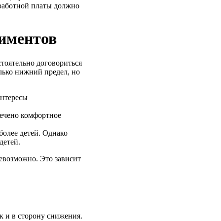
аработной платы должно
иментов
тоятельно договориться
лько нижний предел, но
интересы
печено комфортное
более детей. Однако
детей.
евозможно. Это зависит
к и в сторону снижения.