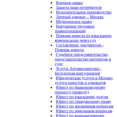
Военное право
Защита прав потребителя
Исполнительное производство
Личный адвокат – Москва
Медицинское право
Нарушение трудовых
правоотношений
Помощь юриста по взысканию
компенсации через суд
Составление документов -
Помощь юриста
Судебное представительство,
представительство интересов в
суде
Услуги Антиколлектора -
Бесплатная консультация
Юридические услуги в Москве:
услуги юристов и адвокатов
Юрист по бракоразводному
процессу (разводу)
Юрист по взысканию долгов
Юрист по гражданскому праву
Юрист по жилищным вопросам
Юрист по земельным вопросам
Юрист по корпоративному