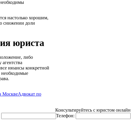
 необходимы
тся настолько хорошим,
 о снижении доли
ция юриста
положение, либо
у агентства
ь все нюансы конкретной
т необходимые
рава.
в Москве
Адвокат по
Консультируйтесь с юристом онлайн
:
Телефон: