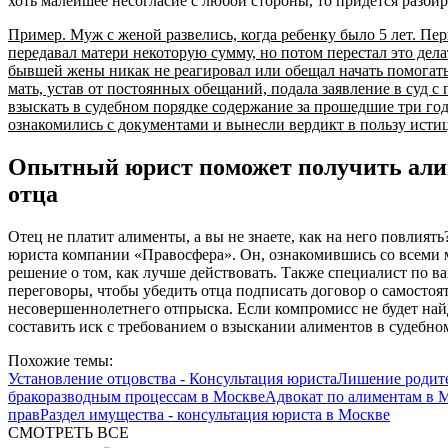
хоть малейшее несогласие с любой стороны, то придется разбира
Пример. Муж с женой развелись, когда ребенку было 5 лет. Пе
передавал матери некоторую сумму, но потом перестал это дела
бывшей жены никак не реагировал или обещал начать помогать
мать, устав от постоянных обещаний, подала заявление в суд с
взыскать в судебном порядке содержание за прошедшие три года
ознакомились с документами и вынесли вердикт в пользу исти
Опытный юрист поможет получить али
отца
Отец не платит алименты, а вы не знаете, как на него повлия
юриста компании «Правосфера». Он, ознакомившись со всеми 
решение о том, как лучше действовать. Также специалист по 
переговоры, чтобы убедить отца подписать договор о самосто
несовершеннолетнего отпрыска. Если компромисс не будет най
составить иск с требованием о взыскании алиментов в судебно
Похожие темы:
Установление отцовства - Консультация юриста
Лишение родите
бракоразводным процессам в Москве
Адвокат по алиментам в 
прав
Раздел имущества - консультация юриста в Москве
СМОТРЕТЬ ВСЕ