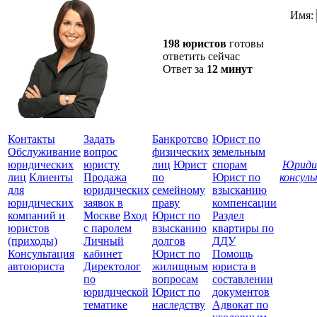
Имя:
198 юристов
готовы
ответить сейчас
Ответ за
12 минут
Контакты
Задать
Банкротсво
Юрист по
Обслуживание
вопрос
физических
земельным
юридических
юристу
лиц
Юрист
спорам
Юриди
лиц
Клиенты
Продажа
по
Юрист по
консул
для
юридических
семейному
взысканию
Все
юридических
заявок в
праву
компенсации
защ
компаний и
Москве
Вход
Юрист по
Раздел
юристов
с паролем
взысканию
квартиры по
(приходы)
Личный
долгов
ДДУ
Консультация
кабинет
Юрист по
Помощь
автоюриста
Директолог
жилищным
юриста в
по
вопросам
составлении
юридической
Юрист по
документов
тематике
наследству
Адвокат по