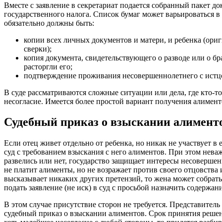
Вместе с заявление в секретариат подается собранный пакет д
государственного налога. Список бумаг может варьироваться в
обязательно должны быть:
копии всех личных документов и матери, и ребенка (ори
сверки);
копия документа, свидетельствующего о разводе или о бра
расторгли его;
подтверждение проживания несовершеннолетнего с истц
В суде рассматриваются сложные ситуации или дела, где кто-то
несогласие. Имеется более простой вариант получения алимент
Судебный приказ о взыскании алимент
Если отец живет отдельно от ребенка, но никак не участвует в 
суд с требованием взыскания с него алиментов. При этом неваж
развелись или нет, государство защищает интересы несоверш
не платит алименты, но не возражает против своего отцовства
высказывает никаких других претензий, то жена может собрат
подать заявление (не иск) в суд с просьбой назначить содержани
В этом случае присутствие сторон не требуется. Представитель
судебный приказ о взыскании алиментов. Срок принятия решен