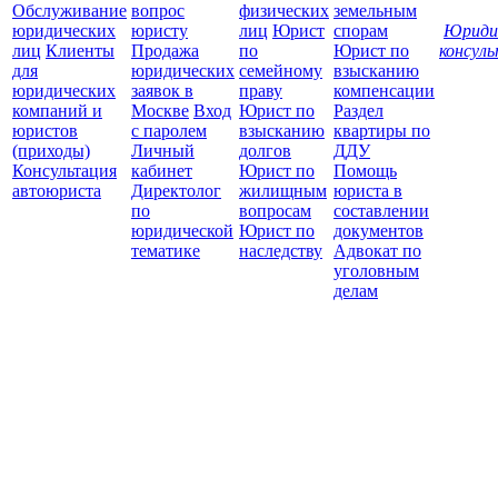
Обслуживание
вопрос
физических
земельным
юридических
юристу
лиц
Юрист
спорам
Юриди
лиц
Клиенты
Продажа
по
Юрист по
консул
для
юридических
семейному
взысканию
Все
юридических
заявок в
праву
компенсации
защ
компаний и
Москве
Вход
Юрист по
Раздел
юристов
с паролем
взысканию
квартиры по
(приходы)
Личный
долгов
ДДУ
Консультация
кабинет
Юрист по
Помощь
автоюриста
Директолог
жилищным
юриста в
по
вопросам
составлении
юридической
Юрист по
документов
тематике
наследству
Адвокат по
уголовным
делам