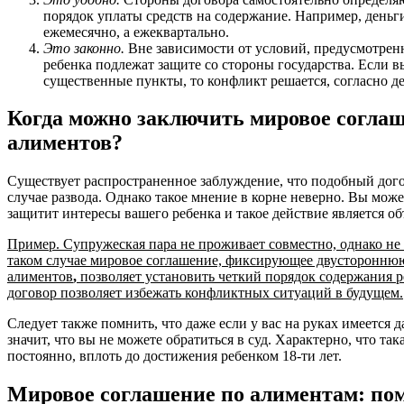
порядок уплаты средств на содержание. Например, деньг
ежемесячно, а ежеквартально.
Это законно.
Вне зависимости от условий, предусмотрен
ребенка подлежат защите со стороны государства. Если 
существенные пункты, то конфликт решается, согласно д
Когда можно заключить мировое соглаш
алиментов?
Существует распространенное заблуждение, что подобный дого
случае развода. Однако такое мнение в корне неверно. Вы может
защитит интересы вашего ребенка и такое действие является о
Пример. Супружеская пара не проживает совместно, однако не
таком случае мировое соглашение, фиксирующее двустороннюю
алиментов
,
позволяет установить четкий порядок содержания р
договор позволяет избежать конфликтных ситуаций в будущем.
Следует также помнить, что даже если у вас на руках имеется 
значит, что вы не можете обратиться в суд. Характерно, что та
постоянно, вплоть до достижения ребенком 18-ти лет.
Мировое соглашение по алиментам: по