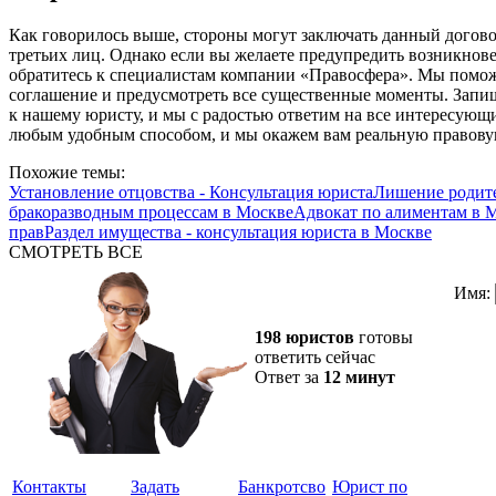
Как говорилось выше, стороны могут заключать данный догово
третьих лиц. Однако если вы желаете предупредить возникнов
обратитесь к специалистам компании «Правосфера». Мы помож
соглашение и предусмотреть все существенные моменты. Запи
к нашему юристу, и мы с радостью ответим на все интересующ
любым удобным способом, и мы окажем вам реальную правов
Похожие темы:
Установление отцовства - Консультация юриста
Лишение родите
бракоразводным процессам в Москве
Адвокат по алиментам в 
прав
Раздел имущества - консультация юриста в Москве
СМОТРЕТЬ ВСЕ
Имя:
198 юристов
готовы
ответить сейчас
Ответ за
12 минут
Контакты
Задать
Банкротсво
Юрист по