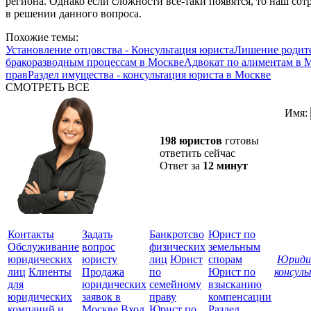
региона. Однако если сложности все-таки появятся, то наш со
в решении данного вопроса.
Похожие темы:
Установление отцовства - Консультация юриста
Лишение родите
бракоразводным процессам в Москве
Адвокат по алиментам в 
прав
Раздел имущества - консультация юриста в Москве
СМОТРЕТЬ ВСЕ
Имя:
198 юристов
готовы
ответить сейчас
Ответ за
12 минут
Контакты
Задать
Банкротсво
Юрист по
Обслуживание
вопрос
физических
земельным
юридических
юристу
лиц
Юрист
спорам
Юриди
лиц
Клиенты
Продажа
по
Юрист по
консул
для
юридических
семейному
взысканию
Все
юридических
заявок в
праву
компенсации
защ
компаний и
Москве
Вход
Юрист по
Раздел