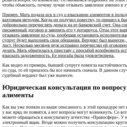
чтобы объяснить, почему лучше отзывать заявление именно в э
Пример. Мать подала иск в суд о взыскании алиментов в пользу
вахтовым методом. Когда он получил повестку, то пришел к б
добровольно перечислять деньги на ее банковский счет. Она со
письменный договор и заверить его у нотариуса. Отца этот вари
отзывать заявление из суда, пообещав остановить исполнитель
супруг будет выполнять свои обещания. Вердикт был вынесен,
лист. Несколько месяцев муж исправно перечислял ей оговорен
делать. Мать обратилась к приставу с просьбой возобновить ис
взыскать задолженность. Ее просьба была удовлетворена.
Как видно из примера, бывшей супруге помогла настойчивость,
из суда, то ей пришлось бы все начинать сначала. В данном слу
судебный вердикт был уже вынесен.
Юридическая консультация по вопросу
алименты
Как вы уже поняли из выше описанного, в этой процедуре нет
у вас вряд ли появятся, а вот вопросы могут возникнуть. Со 
можете обращаться к консультанту агентства «Правосфера». У н
электронный ящик. Везде можно получить консультацию кругл