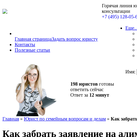
Горячая линия 
консультации
+7 (495) 128-05-
Еще..
Главная страница
Задать вопрос юристу
Контакты
Полезные статьи
Имя:
198 юристов
готовы
ответить сейчас
Ответ за
12 минут
Главная
»
Юрист по семейным вопросам и делам
»
Как забрат
Как забрать заявление на ал