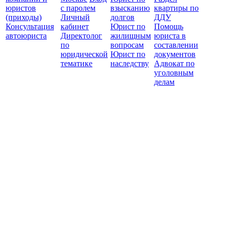
юристов
с паролем
взысканию
квартиры по
(приходы)
Личный
долгов
ДДУ
Консультация
кабинет
Юрист по
Помощь
автоюриста
Директолог
жилищным
юриста в
по
вопросам
составлении
юридической
Юрист по
документов
тематике
наследству
Адвокат по
уголовным
делам