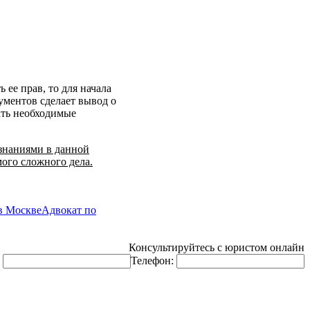
 ее прав, то для начала
ументов сделает вывод о
рать необходимые
 знаниями в данной
ого сложного дела.
в Москве
Адвокат по
Консультируйтесь с юристом онлайн
:
Телефон: