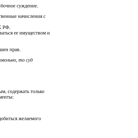
ибочное суждение.
ственные начисления с
К РФ.
ваться ее имуществом и
ишен прав.
вольно, то суд
м, содержать только
менты:
 добиться желаемого