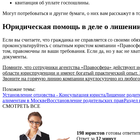
квитанция об уплате госпошлины.
Могут потребоваться и другие бумаги, о них вам расскажут в т
Юридическая помощь в деле о лишении
Если вы считаете, что гражданка не справляется со своими обя
проконсультируйтесь с опытным юристом компании «Правосфер
том, правомочны ли ваши требования. Если да, но у вас не хва
документы.
Помните, что сотрудники агентства «Правосфера» действуют и
области юриспруденции и имеют богатый практический опыт. И
Звоните на горячую линию компании круглосуточно из любого
Похожие темы:
Установление отцовства - Консультация юриста
Лишение родите
алиментам в Москве
Восстановление родительских прав
Раздел
СМОТРЕТЬ ВСЕ
198 юристов
готовы ответит
Ответ за
12 минут