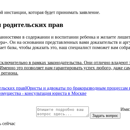
ой инстанции, которая будет принимать заявление.
 родительских прав
занностями в содержании и воспитании ребенка и желаете лишить
а». Он на основании представленных вами доказательств и арг
тает базы, чтобы доказать это, наш специалист поможет вам соб
сключительно в рамках законодательства. Они отлично владеют
менно это позволяет нам гарантировать успех любого, даже сам
 региона.
льских прав
Юристы и адвокаты по бракоразводным процессам 
 имущества - консультация юриста в Москве
Имя
ь сейчас