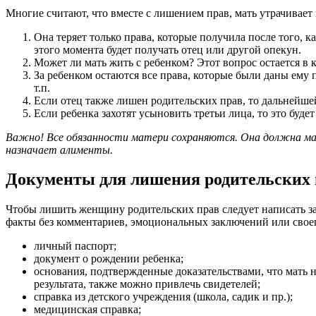
Многие считают, что вместе с лишением прав, мать утрачивае
Она теряет только права, которые получила после того, 
этого момента будет получать отец или другой опекун.
Может ли мать жить с ребенком? Этот вопрос остается в
За ребенком остаются все права, которые были даны ему 
т.п.
Если отец также лишен родительских прав, то дальнейше
Если ребенка захотят усыновить третьи лица, то это буде
Важно! Все обязанности матери сохраняются. Она должна мат
назначает алименты.
Документы для лишения родительских 
Чтобы лишить женщину родительских прав следует написать з
факты без комментариев, эмоциональных заключений или своег
личный паспорт;
документ о рождении ребенка;
основания, подтвержденные доказательствами, что мать н
результата, также можно привлечь свидетелей;
справка из детского учреждения (школа, садик и пр.);
медицинская справка;