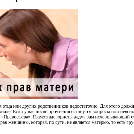
я отца или других родственников недостаточно. Для этого долж
риале. Если у вас после прочтения останутся вопросы или неясн
и «Правосфера». Грамотные юристы дадут вам исчерпывающий от
ав женщины, которая, по сути, не является матерью, то есть гр