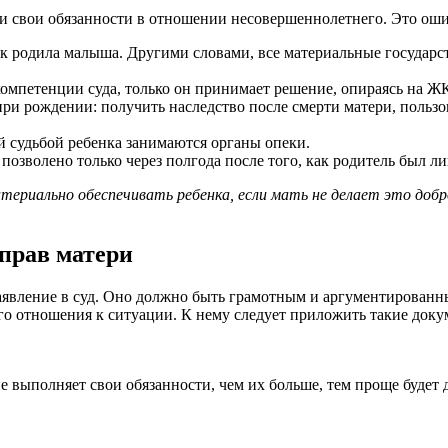
т и свои обязанности в отношении несовершеннолетнего. Это ош
как родила малыша. Другими словами, все материальные государ
 компетенции суда, только он принимает решение, опираясь на Ж
при рождении: получить наследство после смерти матери, пользо
й судьбой ребенка занимаются органы опеки.
т позволено только через полгода после того, как родитель был л
ериально обеспечивать ребенка, если мать не делает это добро
прав матери
аявление в суд. Оно должно быть грамотным и аргументированны
о отношения к ситуации. К нему следует приложить такие доку
е выполняет свои обязанности, чем их больше, тем проще будет