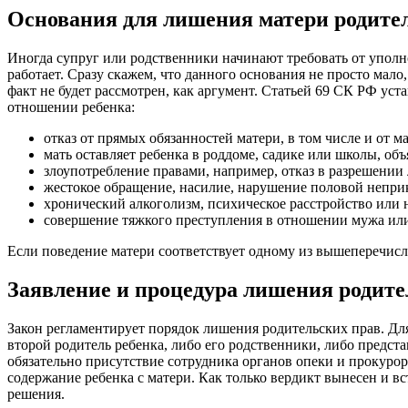
Основания для лишения матери родите
Иногда супруг или родственники начинают требовать от уполн
работает. Сразу скажем, что данного основания не просто мало
факт не будет рассмотрен, как аргумент. Статьей 69 СК РФ ус
отношении ребенка:
отказ от прямых обязанностей матери, в том числе и от 
мать оставляет ребенка в роддоме, садике или школы, об
злоупотребление правами, например, отказ в разрешении 
жестокое обращение, насилие, нарушение половой непри
хронический алкоголизм, психическое расстройство или 
совершение тяжкого преступления в отношении мужа ил
Если поведение матери соответствует одному из вышеперечисл
Заявление и процедура лишения родите
Закон регламентирует порядок лишения родительских прав. Дл
второй родитель ребенка, либо его родственники, либо предста
обязательно присутствие сотрудника органов опеки и прокурора
содержание ребенка с матери. Как только вердикт вынесен и вс
решения.