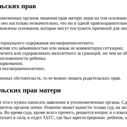
льских прав
омоченных органов лишения прав матери лишь на том основании
, оно настолько незначительно, что ни в одной правоохранитель
тановлены основания, которые могут послужить причиной для ли
материального содержания несовершеннолетнего;
ъясняя это забывчивостью или никак не комментируя ситуацию;
лечить или оздоравливать малолетнего за границей, ни чем не о
косновенности ребенка;
наркомания;
и несовершеннолетних.
енных обстоятельств, то ее можно лишать родительских прав.
льских прав матери
я этого нужно написать заявление в уполномоченные органы. Сд
витель органов опеки. Решение может вынести только суд, на за
. Во время суда, кроме всего прочего, решается вопрос и о взыс
тупает в силу, в отдел ЗАГС, где был зарегистрирован ребенок, 