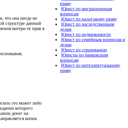
праву
Юрист по миграционным
вопросам
, что она нигде не
Юрист по налоговому праву
ной структуре данный
Юрист по наследственным
шения матери ее прав в
делам
Юрист по недвижимости
Юрист по семейным вопросам и
делам
Юрист по страхованию
босновывая;
Юристы по банковским
вопросам
Юрист по интеллектуальному
праву
елать это может либо
седании которого
кании денег на
направляется копия