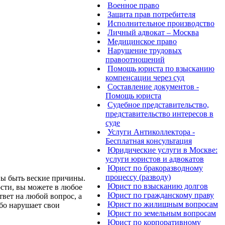
Военное право
Защита прав потребителя
Исполнительное производство
Личный адвокат – Москва
Медицинское право
Нарушение трудовых
правоотношений
Помощь юриста по взысканию
компенсации через суд
Составление документов -
Помощь юриста
Судебное представительство,
представительство интересов в
суде
Услуги Антиколлектора -
Бесплатная консультация
Юридические услуги в Москве:
услуги юристов и адвокатов
Юрист по бракоразводному
процессу (разводу)
ны быть веские причины.
Юрист по взысканию долгов
ости, вы можете в любое
Юрист по гражданскому праву
вет на любой вопрос, а
Юрист по жилищным вопросам
убо нарушает свои
Юрист по земельным вопросам
Юрист по корпоративному