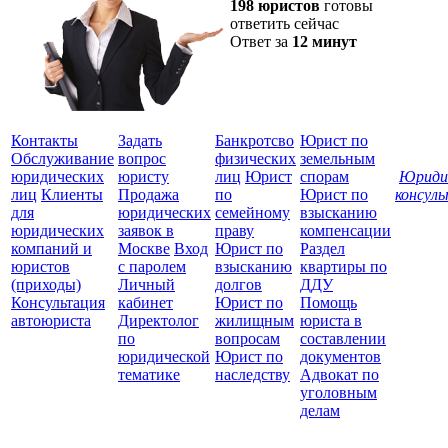
198 юристов
готовы
ответить сейчас
Ответ за
12 минут
Контакты
Задать
Банкротсво
Юрист по
Обслуживание
вопрос
физических
земельным
юридических
юристу
лиц
Юрист
спорам
Юриди
лиц
Клиенты
Продажа
по
Юрист по
консул
для
юридических
семейному
взысканию
Все
юридических
заявок в
праву
компенсации
защ
компаний и
Москве
Вход
Юрист по
Раздел
юристов
с паролем
взысканию
квартиры по
(приходы)
Личный
долгов
ДДУ
Консультация
кабинет
Юрист по
Помощь
автоюриста
Директолог
жилищным
юриста в
по
вопросам
составлении
юридической
Юрист по
документов
тематике
наследству
Адвокат по
уголовным
делам