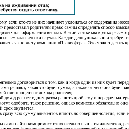
ому, если кто-то из них начинает уклоняться от содержания нес
РФ предоставил родителям право самим определять способ взыска
одимых для оформления выплат. В этой статье мы кратко рассмот
писываем классически случаи. Каждое дело уникально и требует
ращаться к юристу компании «Правосфера». Это можно делать к
тельно договориться о том, как и когда один из них будет пере
ами решают, какая это будет сумма, а также от чего она будет за
ей или процент от дохода родителя;
 доход решает одним разом решить проблему и передает матери
огут одобрить такое решение, однако комиссия обязательно оце
 срок окупается;
ь сразу всю сумму алиментов вплоть до совершеннолетия, если е
бны сами найти компромисс относительно выплаты алиментов, р
 алиментов фиксированного размера с регулярной индексацией ил