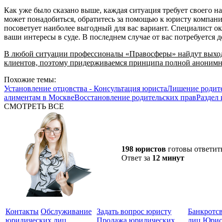
Как уже было сказано выше, каждая ситуация требует своего на
может понадобиться, обратитесь за помощью к юристу компани
посоветует наиболее выгодный для вас вариант. Специалист ок
ваши интересы в суде. В последнем случае от вас потребуется 
В любой ситуации профессионалы «Правосферы» найдут выход,
клиентов, поэтому придерживаемся принципа полной анонимн
Похожие темы:
Установление отцовства - Консультация юриста
Лишение родите
алиментам в Москве
Восстановление родительских прав
Раздел
СМОТРЕТЬ ВСЕ
198 юристов
готовы ответит
Ответ за
12 минут
Контакты
Обслуживание
Задать вопрос юристу
Банкротс
юридических лиц
Продажа юридических
лиц
Юрис