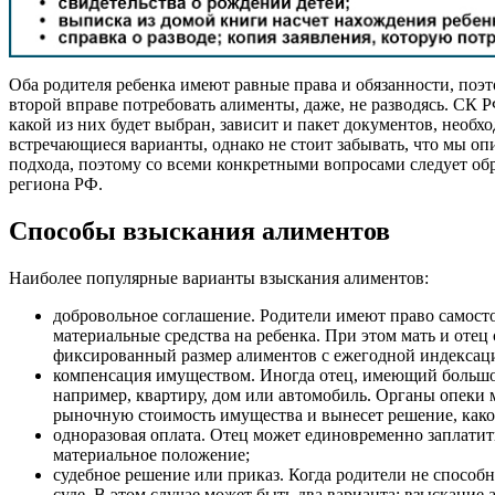
Оба родителя ребенка имеют равные права и обязанности, поэт
второй вправе потребовать алименты, даже, не разводясь. СК 
какой из них будет выбран, зависит и пакет документов, необх
встречающиеся варианты, однако не стоит забывать, что мы о
подхода, поэтому со всеми конкретными вопросами следует об
региона РФ.
Способы взыскания алиментов
Наиболее популярные варианты взыскания алиментов:
добровольное соглашение. Родители имеют право самостоя
материальные средства на ребенка. При этом мать и отец с
фиксированный размер алиментов с ежегодной индексаци
компенсация имуществом. Иногда отец, имеющий большой
например, квартиру, дом или автомобиль. Органы опеки м
рыночную стоимость имущества и вынесет решение, какой
одноразовая оплата. Отец может единовременно заплатит
материальное положение;
судебное решение или приказ. Когда родители не спосо
суде. В этом случае может быть два варианта: взыскание