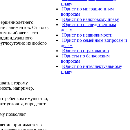
праву
Юрист по миграционным
вопросам
Юрист по налоговому праву
овершеннолетнего,
Юрист по наследственным
ния алиментов. От того,
делам
рим наиболее часто
Юрист по недвижимости
 индивидуального
Юрист по семейным вопросам и
руглосуточно из любого
делам
Юрист по страхованию
Юристы по банковским
вопросам
Юрист по интеллектуальному
праву
давать второму
висеть, например,
 с ребенком имущество,
нит условия, определит
му позволяет
ешение принимается в
и расчет выплат в доле