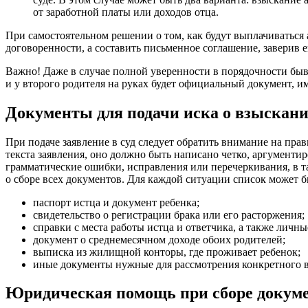
от заработной платы или доходов отца.
При самостоятельном решении о том, как будут выплачиваться
договоренности, а составить письменное соглашение, заверив е
Важно! Даже в случае полной уверенности в порядочности бывш
и у второго родителя на руках будет официальный документ,
Документы для подачи иска о взыскан
При подаче заявление в суд следует обратить внимание на прав
текста заявления, оно должно быть написано четко, аргументи
грамматические ошибки, исправления или перечеркивания, в т
о сборе всех документов. Для каждой ситуации список может бы
паспорт истца и документ ребенка;
свидетельство о регистрации брака или его расторжения;
справки с места работы истца и ответчика, а также личн
документ о среднемесячном доходе обоих родителей;
выписка из жилищной конторы, где проживает ребенок;
иные документы нужные для рассмотрения конкретного в
Юридическая помощь при сборе докум