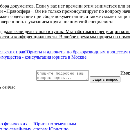
бора документов. Если у вас нет времени этим заниматься или вы
и «Правосфера». Он не только проконсультирует по вопросу нач
ажет содействие при сборе документации, а также сможет защищ
доверенность с указанием круга полномочий специалиста.
 даже если дело зашло в тупик. Мы заботимся о репутации ком
ости и конфиденциальности. В любое время мы придем на помо
льских прав
Юристы и адвокаты по бракоразводным процессам 
 имущества - консультация юриста в Москве
Имя
ь сейчас
во физических
Юрист по земельным
т по семейному
спорам
Юрист по