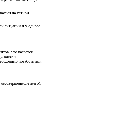
ваться на устной
ой ситуации и у одного,
нтов. Что касается
пускаются
еобходимо позаботиться
я несовершеннолетнего);