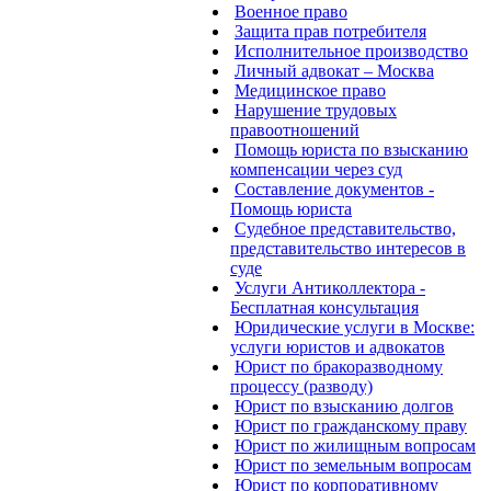
Военное право
Защита прав потребителя
Исполнительное производство
Личный адвокат – Москва
Медицинское право
Нарушение трудовых
правоотношений
Помощь юриста по взысканию
компенсации через суд
Составление документов -
Помощь юриста
Судебное представительство,
представительство интересов в
суде
Услуги Антиколлектора -
Бесплатная консультация
Юридические услуги в Москве:
услуги юристов и адвокатов
Юрист по бракоразводному
процессу (разводу)
Юрист по взысканию долгов
Юрист по гражданскому праву
Юрист по жилищным вопросам
Юрист по земельным вопросам
Юрист по корпоративному