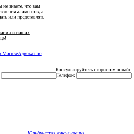
 не знаете, что вам
исления алиментов, а
ать или представлять
пании и наших
щь!
в Москве
Адвокат по
Консультируйтесь с юристом онлайн
:
Телефон:
©
Юридическая консультация
. Все права защищены.