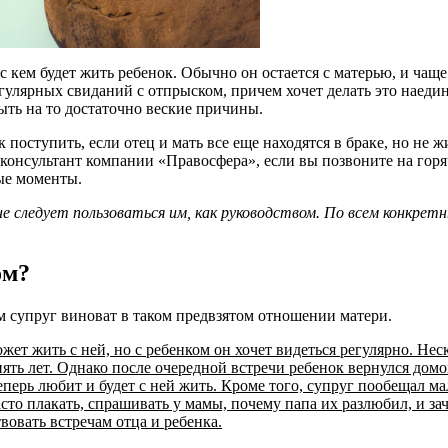
 с кем будет жить ребенок. Обычно он остается с матерью, и чаще
егулярных свиданий с отпрыском, причем хочет делать это наеди
ыть на то достаточно веские причины.
 поступить, если отец и мать все еще находятся в браке, но не ж
т консультант компании «Правосфера», если вы позвоните на гор
ые моменты.
 следует пользоваться им, как руководством. По всем конкрет
ом?
м супруг виноват в таком предвзятом отношении матери.
жет жить с ней, но с ребенком он хочет видеться регулярно. Нес
пять лет. Однако после очередной встречи ребенок вернулся дом
теперь любит и будет с ней жить. Кроме того, супруг пообещал м
асто плакать, спрашивать у мамы, почему папа их разлюбил, и за
вовать встречам отца и ребенка.