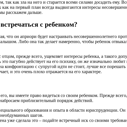
, так как зла на него и старается всеми силами досадить ему. В
к как на первый план всегда выдвигаются интересы несовершенн
мы расскажем дальше.
встречаться с ребенком?
ая, что он априори будет настраивать несовершеннолетнего проти
малышом. Либо она так делает намеренно, чтобы ребенок отвыкал
 с отцом, прежде всего, ущемляет интересы ребенка, а такого доп
 это пагубно действует на его психику, он же изначально любит 
на конфронтацию с супругой идти не стоит, лучше все порешать 
т, и это очень плохо отражается на его характере.
 его, вы имеете право видеться со своим ребенком. Прежде всего
, набросаем приблизительный порядок действий.
специального образования и опыта в области юриспруденции. Он
х необдуманных шагов.
жена уже сделала это – подайте встречный иск со своими требова