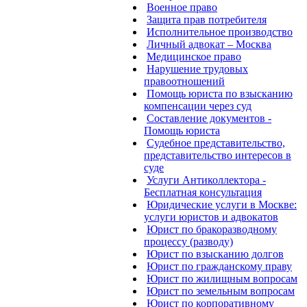
Военное право
Защита прав потребителя
Исполнительное производство
Личный адвокат – Москва
Медицинское право
Нарушение трудовых
правоотношений
Помощь юриста по взысканию
компенсации через суд
Составление документов -
Помощь юриста
Судебное представительство,
представительство интересов в
суде
Услуги Антиколлектора -
Бесплатная консультация
Юридические услуги в Москве:
услуги юристов и адвокатов
Юрист по бракоразводному
процессу (разводу)
Юрист по взысканию долгов
Юрист по гражданскому праву
Юрист по жилищным вопросам
Юрист по земельным вопросам
Юрист по корпоративному