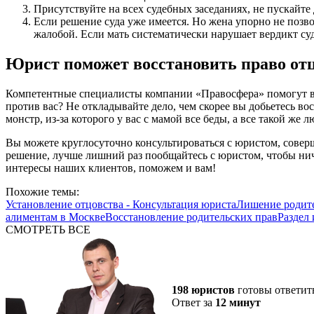
Присутствуйте на всех судебных заседаниях, не пускайте 
Если решение суда уже имеется. Но жена упорно не позво
жалобой. Если мать систематически нарушает вердикт су
Юрист поможет восстановить право отц
Компетентные специалисты компании «Правосфера» помогут вам
против вас? Не откладывайте дело, чем скорее вы добьетесь во
монстр, из-за которого у вас с мамой все беды, а все такой же 
Вы можете круглосуточно консультироваться с юристом, совер
решение, лучше лишний раз пообщайтесь с юристом, чтобы ни
интересы наших клиентов, поможем и вам!
Похожие темы:
Установление отцовства - Консультация юриста
Лишение родите
алиментам в Москве
Восстановление родительских прав
Раздел
СМОТРЕТЬ ВСЕ
198 юристов
готовы ответит
Ответ за
12 минут