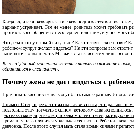
Когда родители разводятся, то сразу поднимается вопрос о том,
вариант устраивает. Тем не менее, родитель может требовать р
против такого общения с несовершеннолетним, и у нее могут б
Что делать отцу в такой ситуации? Как отстоять свое право? Как
ребенком супруг желает видеться? На эти вопросы вам ответи
напишите в онлайн чате. Мы же в статье осветим лишь основн
Важно! Данный материал является только ознакомительным, не
обращаться к специалисту.
Почему жена не дает видеться с ребенк
Причины такого поступка могут быть самые разные. Иногда са
Пример. Отец переехал от жены, заявив о том, что дальше не мо
позволила отцу погулять с сыном, которому едва исполнилось 
рассказал матери, что отец познакомил ее с тетей, которую он 
времени у него появится маленькая сестренка. Ребенок начал ч
девчонка. После этого случая мать стала всеми силами препятст