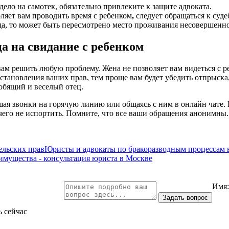
дело на самотек, обязательно привлеките к защите адвоката.
ляет вам проводить время с ребенком
,
следует обращаться к суде
да, то может быть пересмотрено место проживания несовершенно
а на свидание с ребенком
 решить любую проблему. Жена не позволяет вам видеться с ре
сстановления ваших прав, тем проще вам будет убедить отпрыска,
любящий и веселый отец.
шая звонки на горячую линию или общаясь с ним в онлайн чате.
чего не испортить. Помните, что все ваши обращения анонимны
льских прав
Юристы и адвокаты по бракоразводным процессам 
 имущества - консультация юриста в Москве
Имя
ь сейчас