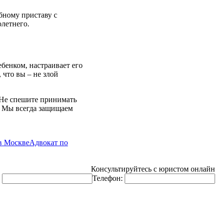
бному приставу с
летнего.
бенком, настраивает его
 что вы – не злой
 Не спешите принимать
. Мы всегда защищаем
в Москве
Адвокат по
Консультируйтесь с юристом онлайн
:
Телефон: