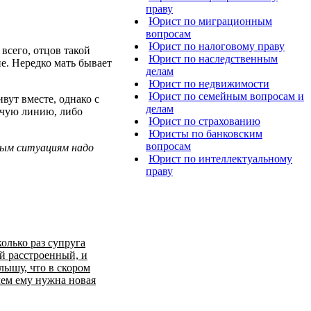
праву
Юрист по миграционным
вопросам
Юрист по налоговому праву
 всего, отцов такой
Юрист по наследственным
не. Нередко мать бывает
делам
Юрист по недвижимости
Юрист по семейным вопросам и
ивут вместе, однако с
делам
ячую линию, либо
Юрист по страхованию
Юристы по банковским
вопросам
ным ситуациям надо
Юрист по интеллектуальному
праву
колько раз супруга
ой расстроенный, и
алышу, что в скором
чем ему нужна новая