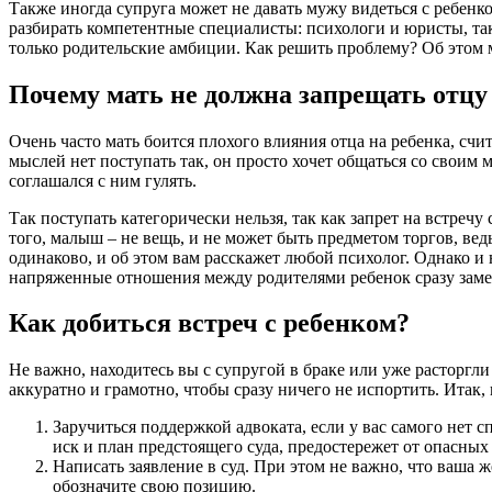
Также иногда супруга может не давать мужу видеться с ребенком
разбирать компетентные специалисты: психологи и юристы, та
только родительские амбиции. Как решить проблему? Об этом 
Почему мать не должна запрещать отцу 
Очень часто мать боится плохого влияния отца на ребенка, счит
мыслей нет поступать так, он просто хочет общаться со своим 
соглашался с ним гулять.
Так поступать категорически нельзя, так как запрет на встречу
того, малыш – не вещь, и не может быть предметом торгов, ведь
одинаково, и об этом вам расскажет любой психолог. Однако и 
напряженные отношения между родителями ребенок сразу замечае
Как добиться встреч с ребенком?
Не важно, находитесь вы с супругой в браке или уже расторгли
аккуратно и грамотно, чтобы сразу ничего не испортить. Итак
Заручиться поддержкой адвоката, если у вас самого нет 
иск и план предстоящего суда, предостережет от опасны
Написать заявление в суд. При этом не важно, что ваша 
обозначите свою позицию.