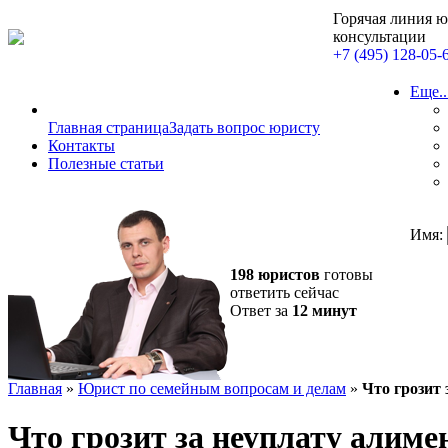
Горячая линия 
консультации
+7 (495) 128-05-
Еще..
Главная страница
Задать вопрос юристу
Контакты
Полезные статьи
Имя:
198 юристов
готовы
ответить сейчас
Ответ за
12 минут
Главная
»
Юрист по семейным вопросам и делам
»
Что грозит 
Что грозит за неуплату алимен