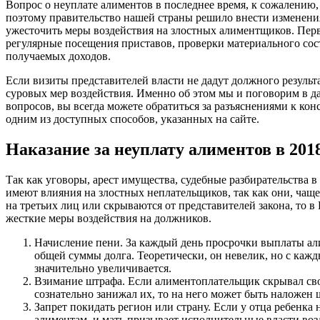
Вопрос о неуплате алиментов в последнее время, к сожалению,
поэтому правительство нашей страны решило внести изменения 
ужесточить меры воздействия на злостных алиментщиков. Перв
регулярные посещения приставов, проверки материального сос
получаемых доходов.
Если визиты представителей власти не дадут должного результа
суровых мер воздействия. Именно об этом мы и поговорим в да
вопросов, вы всегда можете обратиться за разъяснениями к ко
одним из доступных способов, указанных на сайте.
Наказание за неуплату алиментов в 201
Так как уговоры, арест имущества, судебные разбирательства в
имеют влияния на злостных неплательщиков, так как они, чащ
на третьих лиц или скрываются от представителей закона, то в
жесткие меры воздействия на должников.
Начисление пени. За каждый день просрочки выплаты ал
общей суммы долга. Теоретически, он невелик, но с каж
значительно увеличивается.
Взимание штрафа. Если алиментоплательщик скрывал сво
сознательно занижал их, то на него может быть наложен
Запрет покидать регион или страну. Если у отца ребенка
алиментам, и мать призывает исполнительные власти возд