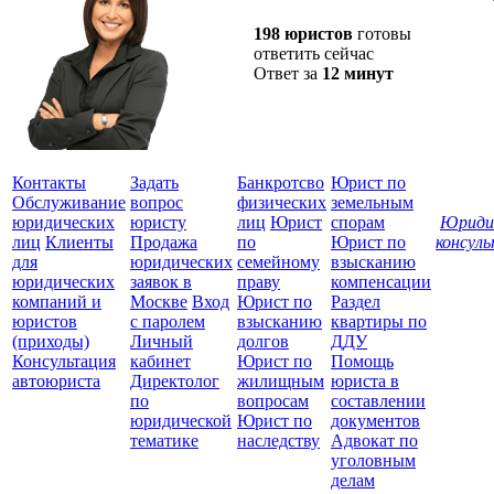
198 юристов
готовы
ответить сейчас
Ответ за
12 минут
Контакты
Задать
Банкротсво
Юрист по
Обслуживание
вопрос
физических
земельным
юридических
юристу
лиц
Юрист
спорам
Юриди
лиц
Клиенты
Продажа
по
Юрист по
консул
для
юридических
семейному
взысканию
Все
юридических
заявок в
праву
компенсации
защ
компаний и
Москве
Вход
Юрист по
Раздел
юристов
с паролем
взысканию
квартиры по
(приходы)
Личный
долгов
ДДУ
Консультация
кабинет
Юрист по
Помощь
автоюриста
Директолог
жилищным
юриста в
по
вопросам
составлении
юридической
Юрист по
документов
тематике
наследству
Адвокат по
уголовным
делам