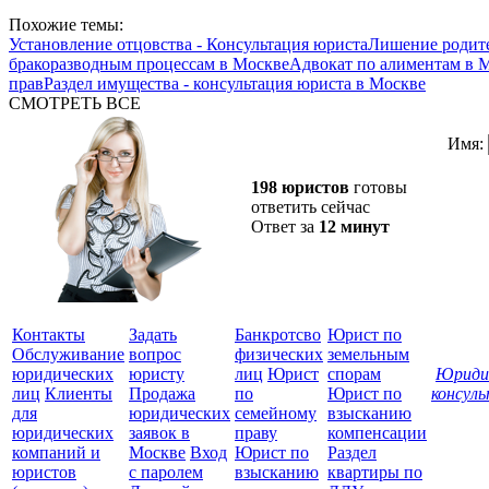
Похожие темы:
Установление отцовства - Консультация юриста
Лишение родите
бракоразводным процессам в Москве
Адвокат по алиментам в 
прав
Раздел имущества - консультация юриста в Москве
СМОТРЕТЬ ВСЕ
Имя:
198 юристов
готовы
ответить сейчас
Ответ за
12 минут
Контакты
Задать
Банкротсво
Юрист по
Обслуживание
вопрос
физических
земельным
юридических
юристу
лиц
Юрист
спорам
Юриди
лиц
Клиенты
Продажа
по
Юрист по
консул
для
юридических
семейному
взысканию
Все
юридических
заявок в
праву
компенсации
защ
компаний и
Москве
Вход
Юрист по
Раздел
юристов
с паролем
взысканию
квартиры по