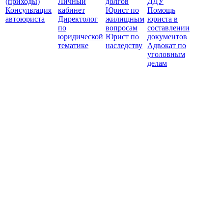
(приходы)
Личный
долгов
ДДУ
Консультация
кабинет
Юрист по
Помощь
автоюриста
Директолог
жилищным
юриста в
по
вопросам
составлении
юридической
Юрист по
документов
тематике
наследству
Адвокат по
уголовным
делам