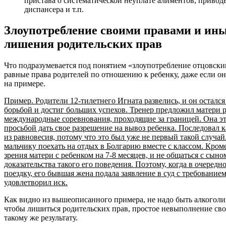
пристава о систематической неуплате алиментов, приводы
диспансера и т.п.
Злоупотребление своими правами и ин
лишения родительских прав
Что подразумевается под понятием «злоупотребление отцовски
равные права родителей по отношению к ребенку, даже если он
на примере.
Пример. Родители 12-тилетнего Игната развелись, и он осталс
борьбой и достиг больших успехов. Тренер предложил матери 
международные соревнования, проходящие за границей. Она это
просьбой дать свое разрешение на вывоз ребенка. Последовал к
из равновесия, потому что это был уже не первый такой случа
мальчику поехать на отдых в Болгарию вместе с классом. Кроме
зрения матери с ребенком на 7-8 месяцев, и не общаться с сыно
доказательства такого его поведения. Поэтому, когда в очередн
поездку, его бывшая жена подала заявление в суд с требование
удовлетворил иск.
Как видно из вышеописанного примера, не надо быть алкогол
чтобы лишиться родительских прав, простое невыполнение сво
такому же результату.