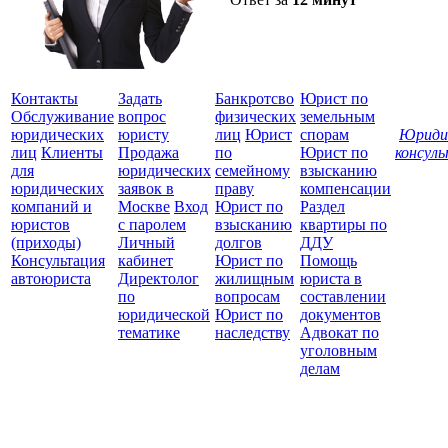
Контакты
Задать
Банкротсво
Юрист по
Обслуживание
вопрос
физических
земельным
юридических
юристу
лиц
Юрист
спорам
Юриди
лиц
Клиенты
Продажа
по
Юрист по
консул
для
юридических
семейному
взысканию
Все
юридических
заявок в
праву
компенсации
защ
компаний и
Москве
Вход
Юрист по
Раздел
юристов
с паролем
взысканию
квартиры по
(приходы)
Личный
долгов
ДДУ
Консультация
кабинет
Юрист по
Помощь
автоюриста
Директолог
жилищным
юриста в
по
вопросам
составлении
юридической
Юрист по
документов
тематике
наследству
Адвокат по
уголовным
делам