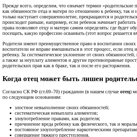
Прежде всего, определим, что означает термин «родительские п
как обязанности отца и матери по отношению к ребенку, так и 
только наступает совершеннолетие, прекращаются и родительск
происходит раньше, например, если ребенок начинает работать 
права позволяют отцу и матери самим определять: где будет об
посещать, какую профессию осваивать (этот вопрос решается вм
Родители имеют преимущественное право в воспитании своих 
воспитатели не вправе вмешиваться в этот процесс, если отец и
ребенку. За систематическое уклонение от своих обязанностей,
а также за неуплату алиментов и другие противоправные прос
родительских прав как в браке, так и после его расторжения.
Когда отец может быть лишен родитель
Согласно СК РФ (ст.69–70) гражданин (в нашем случае
отец
) м
по следующим основаниям:
злостное невыполнение своих обязанностей;
систематическая невыплата алиментов;
злоупотребление правами, как родителя;
причинение вреда ребенку как физического, так и мораль
постоянное злоупотребление наркотическими препарата
совершение тяжкого преступления.