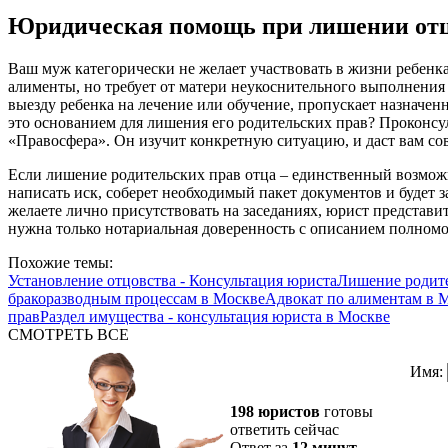
Юридическая помощь при лишении отц
Ваш муж категорически не желает участвовать в жизни ребен
алименты, но требует от матери неукоснительного выполнения 
выезду ребенка на лечение или обучение, пропускает назначенн
это основанием для лишения его родительских прав? Проконсу
«Правосфера». Он изучит конкретную ситуацию, и даст вам сов
Если лишение родительских прав отца – единственный возмож
написать иск, соберет необходимый пакет документов и будет 
желаете лично присутствовать на заседаниях, юрист представит
нужна только нотариальная доверенность с описанием полном
Похожие темы:
Установление отцовства - Консультация юриста
Лишение родите
бракоразводным процессам в Москве
Адвокат по алиментам в 
прав
Раздел имущества - консультация юриста в Москве
СМОТРЕТЬ ВСЕ
Имя:
198 юристов
готовы
ответить сейчас
Ответ за
12 минут