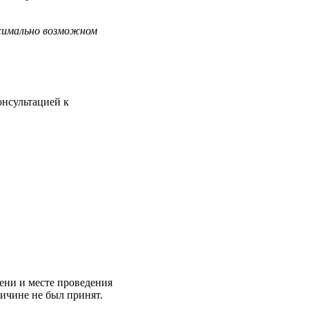
ксимально возможном
онсультацией к
мени и месте проведения
ричине не был принят.