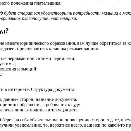
ьного положения плательщика.
 суд будет стараться удовлетворить потребности малыша в ма
ериальное благополучие плательщика.
уд?
не имеете юридического образования, вам лучше обратиться за к
 задачей, прислушайтесь к нашим рекомендациям:
тиле черными или синими чернилами;
пустимы;
тношения и эмоций;
.;
и в интернете. Структура документа:
, данные сторон, название документа.
 причины обращения, требования к суду.
авится личная подпись и текущая дата.
й берет на себя обязательства по оповещению сторон о дате, вре
лучили уведомление, то, вероятнее всего, ваш иск по какой-то п