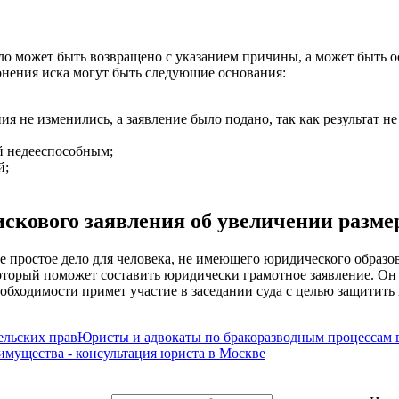
ло может быть возвращено с указанием причины, а может быть о
онения иска могут быть следующие основания:
ия не изменились, а заявление было подано, так как результат не
й недееспособным;
й;
скового заявления об увеличении разме
ое простое дело для человека, не имеющего юридического образ
оторый поможет составить юридически грамотное заявление. Он 
еобходимости примет участие в заседании суда с целью защитить
льских прав
Юристы и адвокаты по бракоразводным процессам 
 имущества - консультация юриста в Москве