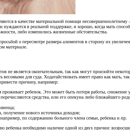
ляются в качестве материальной помощи несовершеннолетнему – 
 нуждаются в реальной поддержке, и хорошо, когда мать способ
можности, либо изменились жизненные обстоятельства.
просьбой о пересмотре размера алиментов в сторону их увеличени
ом материале.
тов не является окончательным, так как могут произойти некотор
 весомыми для суда. Ходатайствовать имеет право как мать, так
привести причину, например:
 проживает ребенок. Это может быть потеря работы, снижение у
о перечисляются средства, или его опекуна либо ближайшего ро
ивенца;
, получение нового источника доходов;
например, по содержанию больного члена семьи, ребенка и пр.
ию ребенка необходимо наличие одной из двух причин: возросш