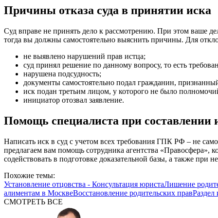
Причины отказа суда в принятии иска
Суд вправе не принять дело к рассмотрению. При этом ваше де
тогда вы должны самостоятельно выяснить причины. Для откл
не выявлено нарушений прав истца;
суд принял решение по данному вопросу, то есть требован
нарушена подсудность;
документы самостоятельно подал гражданин, признанны
иск подан третьим лицом, у которого не было полномочи
инициатор отозвал заявление.
Помощь специалиста при составлении и
Написать иск в суд с учетом всех требования ГПК РФ – не сам
предлагаем вам помощь сотрудника агентства «Правосфера», к
содействовать в подготовке доказательной базы, а также при н
Похожие темы:
Установление отцовства - Консультация юриста
Лишение родите
алиментам в Москве
Восстановление родительских прав
Раздел
СМОТРЕТЬ ВСЕ