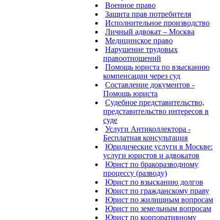
Военное право
Защита прав потребителя
Исполнительное производство
Личный адвокат – Москва
Медицинское право
Нарушение трудовых
правоотношений
Помощь юриста по взысканию
компенсации через суд
Составление документов -
Помощь юриста
Судебное представительство,
представительство интересов в
суде
Услуги Антиколлектора -
Бесплатная консультация
Юридические услуги в Москве:
услуги юристов и адвокатов
Юрист по бракоразводному
процессу (разводу)
Юрист по взысканию долгов
Юрист по гражданскому праву
Юрист по жилищным вопросам
Юрист по земельным вопросам
Юрист по корпоративному