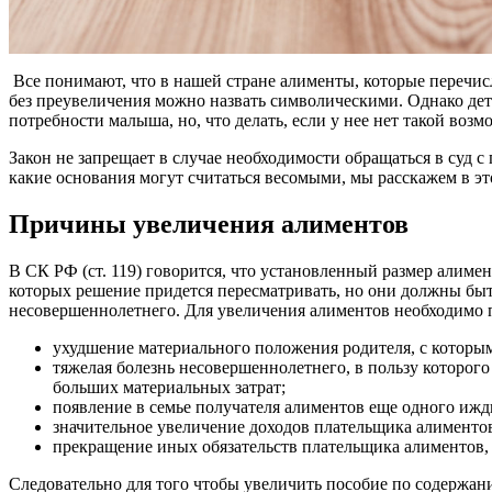
Все понимают, что в нашей стране алименты, которые перечис
без преувеличения можно назвать символическими. Однако дети
потребности малыша, но, что делать, если у нее нет такой воз
Закон не запрещает в случае необходимости обращаться в суд с 
какие основания могут считаться весомыми, мы расскажем в эт
Причины увеличения алиментов
В СК РФ (ст. 119) говорится, что установленный размер алимен
которых решение придется пересматривать, но они должны быть
несовершеннолетнего. Для увеличения алиментов необходимо 
ухудшение материального положения родителя, с которым
тяжелая болезнь несовершеннолетнего, в пользу которог
больших материальных затрат;
появление в семье получателя алиментов еще одного ижд
значительное увеличение доходов плательщика алиментов
прекращение иных обязательств плательщика алиментов, 
Следовательно для того чтобы увеличить пособие по содержан