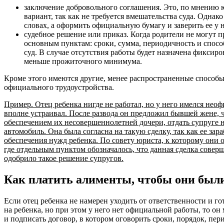
заключение добровольного соглашения. Это, по мнению
вариант, так как не требуется вмешательства суда. Однак
словах, а оформить официальную бумагу и заверить ее у 
судебное решение или приказ. Когда родители не могут 
основным пунктам: сроки, сумма, периодичность и спосо
суд. В случае отсутствия работы будет назначена фиксир
меньше прожиточного минимума.
Кроме этого имеются другие, менее распространенные способы
официального трудоустройства.
Пример. Отец ребенка нигде не работал, но у него имелся нео
вполне устраивал. После развода он предложил бывшей жене, ч
обеспечением их несовершеннолетней дочери, отдать супруге
автомобиль. Она была согласна на такую сделку, так как ее зар
обеспечения нужд ребенка. По совету юриста, к которому они 
где отдельным пунктом обозначалось, что данная сделка совер
одобрило такое решение супругов.
Как платить алименты, чтобы они был
Если отец ребенка не намерен уходить от ответственности и г
на ребенка, но при этом у него нет официальной работы, то он
и подписать договор, в котором оговорить сроки, порядок, пер