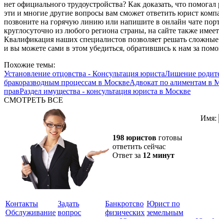
нет официального трудоустройства? Как доказать, что помогал 
эти и многие другие вопросы вам сможет ответить юрист комп
позвоните на горячую линию или напишите в онлайн чате пор
круглосуточно из любого региона страны, на сайте также имеет
Квалификация наших специалистов позволяет решать сложные 
и вы можете сами в этом убедиться, обратившись к нам за пом
Похожие темы:
Установление отцовства - Консультация юриста
Лишение родите
бракоразводным процессам в Москве
Адвокат по алиментам в 
прав
Раздел имущества - консультация юриста в Москве
СМОТРЕТЬ ВСЕ
Имя:
198 юристов
готовы
ответить сейчас
Ответ за
12 минут
Контакты
Задать
Банкротсво
Юрист по
Обслуживание
вопрос
физических
земельным