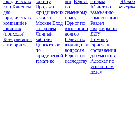
юридических
юристу
лиц
Юрист
спорам
Юриди
лиц
Клиенты
Продажа
по
Юрист по
консул
для
юридических
семейному
взысканию
Все
юридических
заявок в
праву
компенсации
защ
компаний и
Москве
Вход
Юрист по
Раздел
юристов
с паролем
взысканию
квартиры по
(приходы)
Личный
долгов
ДДУ
Консультация
кабинет
Юрист по
Помощь
автоюриста
Директолог
жилищным
юриста в
по
вопросам
составлении
юридической
Юрист по
документов
тематике
наследству
Адвокат по
уголовным
делам