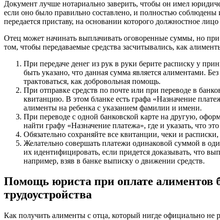
Документ лучше нотариально заверить, чтобы он имел юридиче
если оно было правильно составлено, и полностью соблюдены
передается приставу, на основании которого должностное лиц
Отец может начинать выплачивать оговоренные суммы, но при 
том, чтобы передаваемые средства засчитывались, как алимент
При передаче денег из рук в руки берите расписку у пр
быть указано, что данная сумма является алиментами. Без
трактоваться, как добровольная помощь.
При отправке средств по почте или при переводе в банко
квитанцию. В этом бланке есть графа «Назначение платежа
алименты на ребенка с указанием фамилии и имени.
При переводе с одной банковской карте на другую, офор
найти графу «Назначение платежа», где и указать, что эт
Обязательно сохраняйте все квитанции, чеки и расписки
Желательно совершать платежи одинаковой суммой в один
их идентифицировать, если придется доказывать, что вы
например, взяв в банке выписку о движении средств.
Помощь юриста при оплате алиментов 
трудоустройства
Как получить алименты с отца, который нигде официально не р