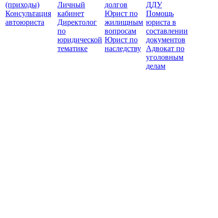
(приходы)
Личный
долгов
ДДУ
Консультация
кабинет
Юрист по
Помощь
автоюриста
Директолог
жилищным
юриста в
по
вопросам
составлении
юридической
Юрист по
документов
тематике
наследству
Адвокат по
уголовным
делам