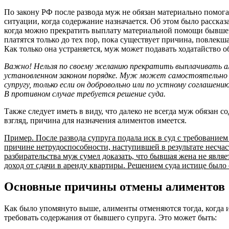
По закону РФ после развода муж не обязан материально помог
ситуации, когда содержание назначается. Об этом было рассказ
когда можно прекратить выплату материальной помощи бывшей
платятся только до тех пор, пока существует причина, повлекш
Как только она устраняется, муж может подавать ходатайство о
Важно! Нельзя по своему желанию прекратить выплачивать ал
установленном законом порядке. Муж может самостоятельн
супругу, только если он добровольно или по устному соглашен
В противном случае требуется решение суда.
Также следует иметь в виду, что далеко не всегда муж обязан с
взгляд, причина для назначения алиментов имеется.
Пример. После развода супруга подала иск в суд с требованием
причине нетрудоспособности, наступившей в результате несчас
разбирательства муж сумел доказать, что бывшая жена не являе
доход от сдачи в аренду квартиры. Решением суда истице было
Основные причины отмены алиментов
Как было упомянуто выше, алименты отменяются тогда, когда 
требовать содержания от бывшего супруга. Это может быть: