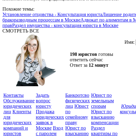
Похожие темы:
Установление отцовства - Консультация юриста
Лишение родите
бракоразводным процессам в Москве
Адвокат по алиментам в 
прав
Раздел имущества - консультация юриста в Москве
СМОТРЕТЬ ВСЕ
Имя:
198 юристов
готовы
ответить сейчас
Ответ за
12 минут
Контакты
Задать
Банкротсво
Юрист по
Обслуживание
вопрос
физических
земельным
юридических
юристу
лиц
Юрист
спорам
Юриди
лиц
Клиенты
Продажа
по
Юрист по
консул
для
юридических
семейному
взысканию
Все
юридических
заявок в
праву
компенсации
защ
компаний и
Москве
Вход
Юрист по
Раздел
юристов
с паролем
взысканию
квартиры по