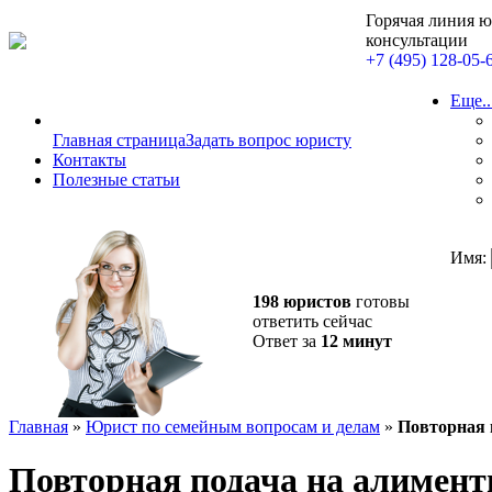
Горячая линия 
консультации
+7 (495) 128-05-
Еще..
Главная страница
Задать вопрос юристу
Контакты
Полезные статьи
Имя:
198 юристов
готовы
ответить сейчас
Ответ за
12 минут
Главная
»
Юрист по семейным вопросам и делам
»
Повторная 
Повторная подача на алимен