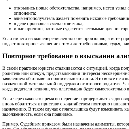
открылись новые обстоятельства, например, истец узнал
оппонента;
алиментополучатель желает поменять исковые требовани
в деле произошла смена ответчика;
иные причины, которые суд сочтет весомыми для повторн
Если ничего из вышеперечисленного не произошло, а истец про
подает повторное заявление с теми же требованиями, судья, нав
Повторное требование о взыскании али
В своей практике юристы сталкиваются с ситуацией, когда пол
родитель или опекун, представляющий интересы несовершеннол
заявлением об отзыве исполнительного листа. Это вовсе не озна
назначенной материальной поддержки от второго родителя. Чаще
когда родители решили, что плательщик будет самостоятельно
Если через какое-то время он перестает придерживаться догово
вновь обратиться к приставу с ходатайством повторно направи
назначению. В таком случае с плательщика будут взыскивать к
задолженность, если она появилась.
Пример. Судебным приказом были назначены алименты, которы