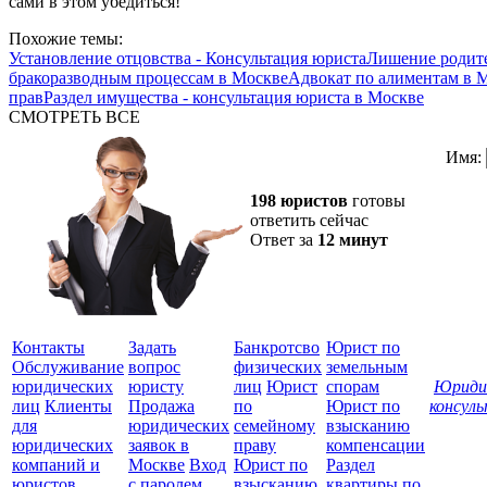
сами в этом убедиться!
Похожие темы:
Установление отцовства - Консультация юриста
Лишение родите
бракоразводным процессам в Москве
Адвокат по алиментам в 
прав
Раздел имущества - консультация юриста в Москве
СМОТРЕТЬ ВСЕ
Имя:
198 юристов
готовы
ответить сейчас
Ответ за
12 минут
Контакты
Задать
Банкротсво
Юрист по
Обслуживание
вопрос
физических
земельным
юридических
юристу
лиц
Юрист
спорам
Юриди
лиц
Клиенты
Продажа
по
Юрист по
консул
для
юридических
семейному
взысканию
Все
юридических
заявок в
праву
компенсации
защ
компаний и
Москве
Вход
Юрист по
Раздел
юристов
с паролем
взысканию
квартиры по