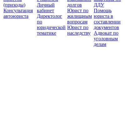
(приходы)
Личный
долгов
ДДУ
Консультация
кабинет
Юрист по
Помощь
автоюриста
Директолог
жилищным
юриста в
по
вопросам
составлении
юридической
Юрист по
документов
тематике
наследству
Адвокат по
уголовным
делам