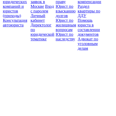
юридических
заявок в
праву
компенсации
защ
компаний и
Москве
Вход
Юрист по
Раздел
юристов
с паролем
взысканию
квартиры по
(приходы)
Личный
долгов
ДДУ
Консультация
кабинет
Юрист по
Помощь
автоюриста
Директолог
жилищным
юриста в
по
вопросам
составлении
юридической
Юрист по
документов
тематике
наследству
Адвокат по
уголовным
делам