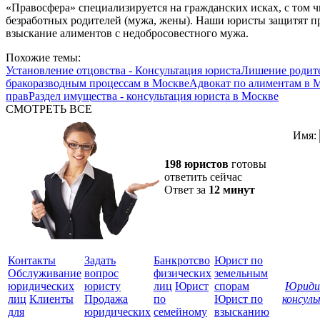
«Правосфера» специализируется на гражданских исках, с том ч
безработных родителей (мужа, жены). Наши юристы защитят пр
взыскание алиментов с недобросовестного мужа.
Похожие темы:
Установление отцовства - Консультация юриста
Лишение родите
бракоразводным процессам в Москве
Адвокат по алиментам в 
прав
Раздел имущества - консультация юриста в Москве
СМОТРЕТЬ ВСЕ
Имя:
198 юристов
готовы
ответить сейчас
Ответ за
12 минут
Контакты
Задать
Банкротсво
Юрист по
Обслуживание
вопрос
физических
земельным
юридических
юристу
лиц
Юрист
спорам
Юриди
лиц
Клиенты
Продажа
по
Юрист по
консул
для
юридических
семейному
взысканию
Все