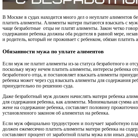
В Москве в судах находится много дел о неуплате алиментов 
платить алименты. Алименты матери пытаются взыскать с муже
чаще безработные отцы не платят алименты. Закон четко говори
содержании ребенка должны оба родителя в равной мере, незав
и родитель, который не проживает с ребенком, обязан платить
Обязанности мужа по уплате алиментов
Если муж не платит алименты из-за статуса безработного и от
поскольку мужу нечем платить алименты, интересы ребенка отс
безработного отца, и постановляет взыскать алименты принуди
ребенка может через суд взыскать алименты для содержания ре
принудительно по решению суда.
Даже безработный муж должен начислять матери ребенка алим
для содержания ребенка, как алименты. Минимальная сумма 
жене на содержание ребенка, составляет половину прожиточно
установленного законом об алиментах на ребенка.
Если муж официально трудоустроен и получает заработную пл
должен ежемесячно платить алименты матери ребенка на соде
составляют процент от заработной платы мужа или иных доход