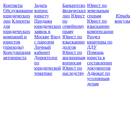
Контакты
Задать
Банкротсво
Юрист по
Обслуживание
вопрос
физических
земельным
юридических
юристу
лиц
Юрист
спорам
Юриди
лиц
Клиенты
Продажа
по
Юрист по
консул
для
юридических
семейному
взысканию
Все
юридических
заявок в
праву
компенсации
защ
компаний и
Москве
Вход
Юрист по
Раздел
юристов
с паролем
взысканию
квартиры по
(приходы)
Личный
долгов
ДДУ
Консультация
кабинет
Юрист по
Помощь
автоюриста
Директолог
жилищным
юриста в
по
вопросам
составлении
юридической
Юрист по
документов
тематике
наследству
Адвокат по
уголовным
делам