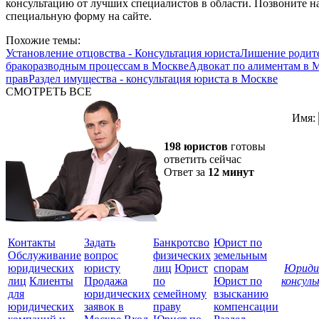
консультацию от лучших специалистов в области. Позвоните на
специальную форму на сайте.
Похожие темы:
Установление отцовства - Консультация юриста
Лишение родите
бракоразводным процессам в Москве
Адвокат по алиментам в 
прав
Раздел имущества - консультация юриста в Москве
СМОТРЕТЬ ВСЕ
Имя:
198 юристов
готовы
ответить сейчас
Ответ за
12 минут
Контакты
Задать
Банкротсво
Юрист по
Обслуживание
вопрос
физических
земельным
юридических
юристу
лиц
Юрист
спорам
Юриди
лиц
Клиенты
Продажа
по
Юрист по
консул
для
юридических
семейному
взысканию
Все
юридических
заявок в
праву
компенсации
защ