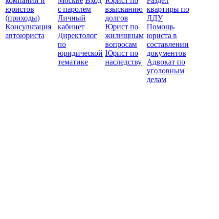
компаний и
Москве
Вход
Юрист по
Раздел
юристов
с паролем
взысканию
квартиры по
(приходы)
Личный
долгов
ДДУ
Консультация
кабинет
Юрист по
Помощь
автоюриста
Директолог
жилищным
юриста в
по
вопросам
составлении
юридической
Юрист по
документов
тематике
наследству
Адвокат по
уголовным
делам