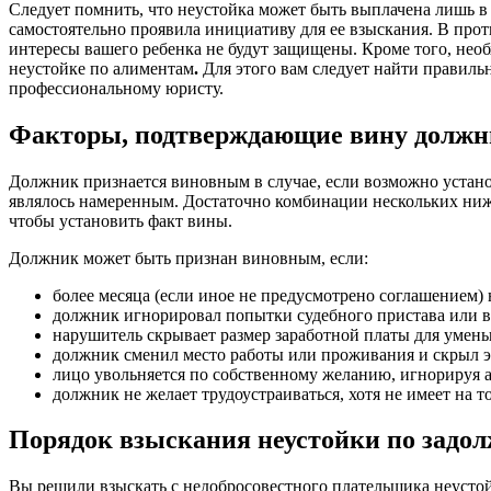
Следует помнить, что неустойка может быть выплачена лишь в 
самостоятельно проявила инициативу для ее взыскания. В про
интересы вашего ребенка не будут защищены. Кроме того, необ
неустойке по алиментам
.
Для этого вам следует найти правиль
профессиональному юристу.
Факторы, подтверждающие вину должн
Должник признается виновным в случае, если возможно устано
являлось намеренным. Достаточно комбинации нескольких ниж
чтобы установить факт вины.
Должник может быть признан виновным, если:
более месяца (если иное не предусмотрено соглашением)
должник игнорировал попытки судебного пристава или в
нарушитель скрывает размер заработной платы для умен
должник сменил место работы или проживания и скрыл э
лицо увольняется по собственному желанию, игнорируя а
должник не желает трудоустраиваться, хотя не имеет на 
Порядок взыскания неустойки по задо
Вы решили взыскать с недобросовестного плательщика неустой