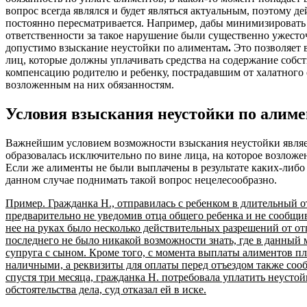
вопрос всегда являлся и будет являться актуальным, поэтому д
постоянно пересматривается. Например, дабы минимизировать
ответственности за такое нарушение были существенно ужесточ
допустимо взыскание неустойки по алиментам
.
Это позволяет 
лиц, которые должны уплачивать средства на содержание собс
компенсацию родителю и ребенку, пострадавшим от халатного
возложенным на них обязанностям.
Условия взыскания неустойки по алим
Важнейшим условием возможности взыскания неустойки являет
образовалась исключительно по вине лица, на которое возложе
Если же алименты не были выплачены в результате каких-либо 
данном случае поднимать такой вопрос нецелесообразно.
Пример. Гражданка Н., отправилась с ребенком в длительный о
предварительно не уведомив отца общего ребенка и не сообщив
нее на руках было несколько действительных разрешений от отц
последнего не было никакой возможности знать, где в данный
супруга с сыном. Кроме того, с момента выплаты алиментов пл
наличными, а реквизиты для оплаты перед отъездом также соо
спустя три месяца, гражданка Н. потребовала уплатить неустой
обстоятельства дела, суд отказал ей в иске.