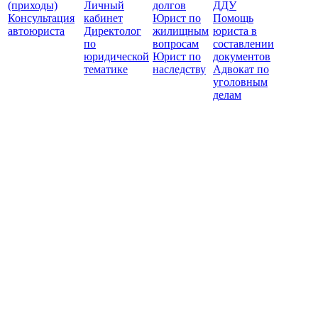
(приходы)
Личный
долгов
ДДУ
Консультация
кабинет
Юрист по
Помощь
автоюриста
Директолог
жилищным
юриста в
по
вопросам
составлении
юридической
Юрист по
документов
тематике
наследству
Адвокат по
уголовным
делам