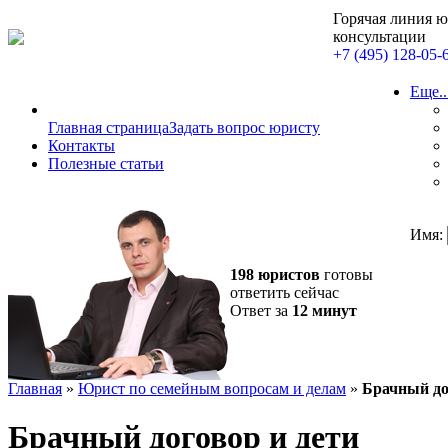
Горячая линия 
консультации
+7 (495) 128-05-
Еще..
Главная страница
Задать вопрос юристу
Контакты
Полезные статьи
Имя:
198 юристов
готовы
ответить сейчас
Ответ за
12 минут
Главная
»
Юрист по семейным вопросам и делам
»
Брачный до
Брачный договор и дети