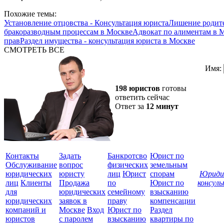
Похожие темы:
Установление отцовства - Консультация юриста
Лишение родите
бракоразводным процессам в Москве
Адвокат по алиментам в 
прав
Раздел имущества - консультация юриста в Москве
СМОТРЕТЬ ВСЕ
Имя:
198 юристов
готовы
ответить сейчас
Ответ за
12 минут
Контакты
Задать
Банкротсво
Юрист по
Обслуживание
вопрос
физических
земельным
юридических
юристу
лиц
Юрист
спорам
Юриди
лиц
Клиенты
Продажа
по
Юрист по
консул
для
юридических
семейному
взысканию
Все
юридических
заявок в
праву
компенсации
защ
компаний и
Москве
Вход
Юрист по
Раздел
юристов
с паролем
взысканию
квартиры по