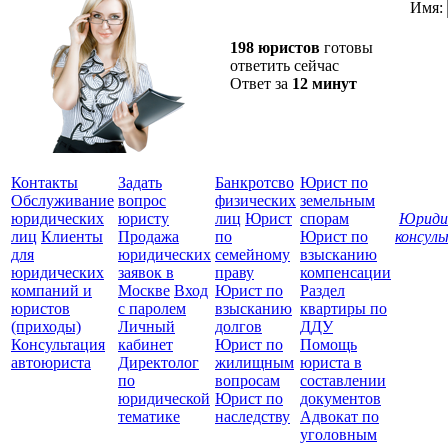
Имя:
198 юристов
готовы
ответить сейчас
Ответ за
12 минут
Контакты
Задать
Банкротсво
Юрист по
Обслуживание
вопрос
физических
земельным
юридических
юристу
лиц
Юрист
спорам
Юриди
лиц
Клиенты
Продажа
по
Юрист по
консул
для
юридических
семейному
взысканию
Все
юридических
заявок в
праву
компенсации
защ
компаний и
Москве
Вход
Юрист по
Раздел
юристов
с паролем
взысканию
квартиры по
(приходы)
Личный
долгов
ДДУ
Консультация
кабинет
Юрист по
Помощь
автоюриста
Директолог
жилищным
юриста в
по
вопросам
составлении
юридической
Юрист по
документов
тематике
наследству
Адвокат по
уголовным